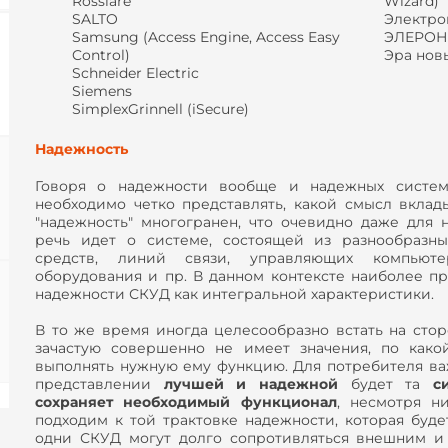
Rosslare
Wizard)
SALTO
Электро
Samsung (Access Engine, Access Easy
ЭЛЕРОН
Control)
Эра новы
Schneider Electric
Siemens
SimplexGrinnell (iSecure)
Надежность
Говоря о надежности вообще и надежных система
необходимо четко представлять, какой смысл вклад
"надежность" многогранен, что очевидно даже для 
речь идет о системе, состоящей из разнообразн
средств, линий связи, управляющих компьют
оборудования и пр. В данном контексте наиболее п
надежности СКУД как интегральной характеристики.
В то же время иногда целесообразно встать на стор
зачастую совершенно не имеет значения, по како
выполнять нужную ему функцию. Для потребителя важн
представлении
лучшей и надежной
будет та
с
сохраняет необходимый функционал
, несмотря н
подходим к той трактовке надежности, которая буде
одни СКУД могут долго сопротивляться внешним и