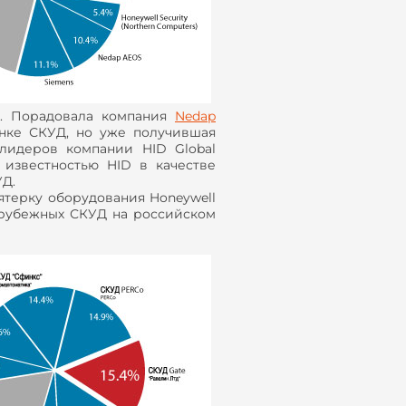
м. Порадовала компания
Nedap
нке СКУД, но уже получившая
лидеров компании HID Global
 известностью HID в качестве
УД.
ятерку оборудования Honeywell
зарубежных СКУД на российском