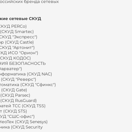
оссийских бренда сетевых
кие сетевые СКУД
СКУД PERCo)
 (СКУД Smartec)
(СКУД "Экспресс")
р (СКУД Castle)
СКУД "Артонит")
СКД ИСО "Орион")
(СКУД КОДОС)
ИЯ БЕЗОПАСНОСТЬ
Фарватер")
форматика (СКУД NAC)
 (СКУД "Реверс")
оматика (СКУД "Сфинкс")
 (СКУД Gate)
(СКУД Parsec)
 (СКУД RusGuard)
чатей ТСС (СКУД TSS)
т (СКУД STS)
УД "СШС-офис")
еоТек (СКУД Senesys)
ника (СКУД Security