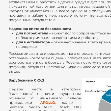
воздействиям и работать, а другие "уйдут в аут" при 
Исходя из той же логики, для инсталлятора надежной 
которая отнимает меньше всего времени в обслужива
поставил и забыл о ней, просто потому что все ра
полученным результатом.
Надежная система безопасности
для потребителя
– может долго сопротивляться 
неблагоприятным воздействиям и работать;
для инсталлятора
– отнимает меньше всего време
поддержке
Рассматривая итоги редакционного опроса в контексте
остальным критериям оценки), следует учитывать авт
распространенность бренда в России, поэтому некот
получили результат несколько ниже ожидаемого, а ме
выше.
Зарубежные СКУД
Первое место в категории
"надежность" с почти двукратным
отрывом от ближайшего лидера
принадлежит
APOLLO
, далее –
Siemens, Nedap AEOS, Bosch, HID