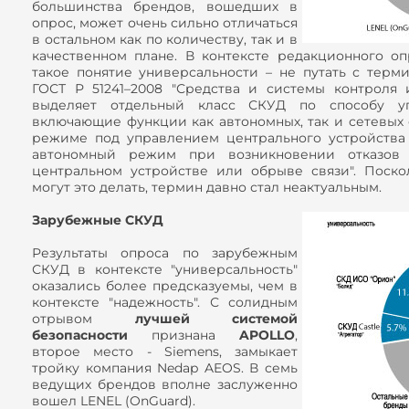
большинства брендов, вошедших в
опрос, может очень сильно отличаться
в остальном как по количеству, так и в
качественном плане. В контексте редакционного о
такое понятие универсальности – не путать с терм
ГОСТ Р 51241–2008 "Средства и системы контроля 
выделяет отдельный класс СКУД по способу уп
включающие функции как автономных, так и сетевых
режиме под управлением центрального устройства
автономный режим при возникновении отказов 
центральном устройстве или обрыве связи". Поск
могут это делать, термин давно стал неактуальным.
Зарубежные СКУД
Результаты опроса по зарубежным
СКУД в контексте "универсальность"
оказались более предсказуемы, чем в
контексте "надежность". С солидным
отрывом
лучшей системой
безопасности
признана
APOLLO
,
второе место - Siemens, замыкает
тройку компания Nedap AEOS. В семь
ведущих брендов вполне заслуженно
вошел LENEL (OnGuard).