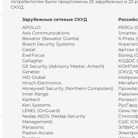
потребителям были предложены 25 зарубежных и 22 р
СКУД.
Зарубежные сетевые СКУД
Российс
APOLLO
PERCo (
Axis Communications
Smartec
Bewator (Bewator Granta)
X-Press 
Bosch Security Systems
Агрегато
Castel
Артсек (
EverFocus
Болид (
Gallagher
КОДОС 
GE Security (Advisory Master, Aritech)
КОМПАН
Genetec
(СКУД "
HID Global
Нейроин
Hirsch Electronics
Мегабит
Honeywell Security (Northern Computers)
ПромАвт
Inner Range
Равелин
Kantech
Релвест 
Keri Systems
РусГард
LENEL (OnGuard)
Семь пе
Nedap AEOS (Nedap Security
Стилсоф
Management)
СШС (СК
Panasonic
ЭЛВИС-Н
Paxton Access
Электро