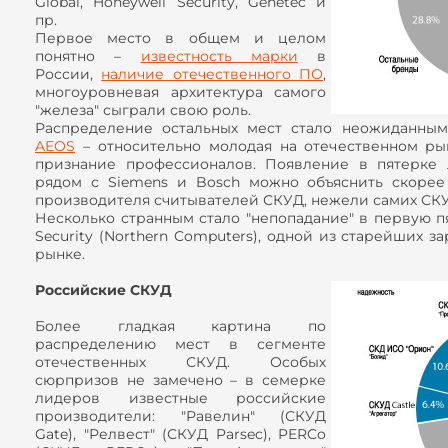
Global, Honeywell Security, Genetec и
пр.
Первое место в общем и целом
понятно –
известность марки
в
России,
наличие отечественного ПО
,
многоуровневая архитектура самого
"железа" сыграли свою роль.
Распределение остальных мест стало неожиданны
AEOS
– относительно молодая на отечественном ры
признание профессионалов. Появление в пятерке 
рядом с Siemens и Bosch можно объяснить скорее
производителя считывателей СКУД, нежели самих СК
Несколько странным стало "непопадание" в первую п
Security (Northern Computers), одной из старейших 
рынке.
Российские СКУД
Более гладкая картина по
распределению мест в сегменте
отечественных СКУД. Особых
сюрпризов не замечено – в семерке
лидеров известные российские
производители: "Равелин" (СКУД
Gate), "Релвест" (СКУД Parsec), PERCo