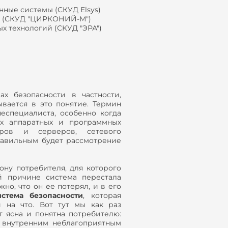
нные системы (СКУД Elsys)
 (СКУД "ЦИРКОНИЙ-М")
х технологий (СКУД "ЭРА")
х безопасности в частности,
ывается в это понятие. Термин
неспециалиста, особенно когда
ых аппаратных и программных
еров и серверов, сетевого
равильным будет рассмотрение
ону потребителя, для которого
й причине система перестала
о, что он ее потерял, и в его
истема безопасности
, которая
и на что. Вот тут мы как раз
т ясна и понятна потребителю:
 внутренним неблагоприятным