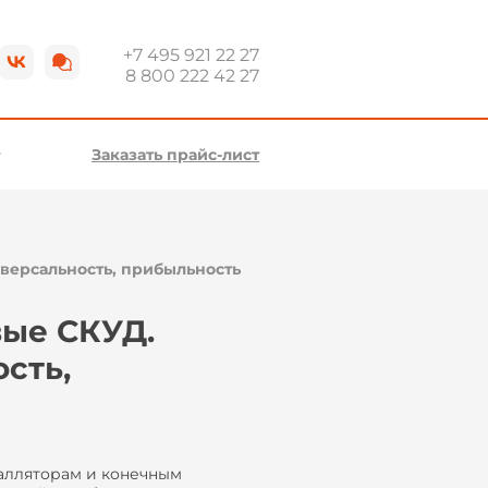
+7 495 921 22 27
8 800 222 42 27
Заказать прайс-лист
версальность, прибыльность
вые СКУД.
сть,
алляторам и конечным