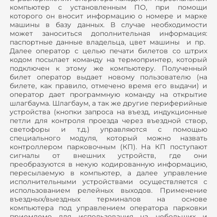
компьютер с установленным ПО, при помощи
которого он вносит информацию о номере и марке
машины в базу данных. В случае необходимости
может заноситься дополнительная информация:
паспортные данные владельца, цвет машины и пр.
Далее оператор с целью печати билетов со штрих
кодом посылает команду на термопринтер, который
подключен к этому же компьютеру. Полученный
билет оператор выдает новому пользователю (на
билете, как правило, отмечено время его выдачи) и
оператор дает программную команду на открытие
шлагбаума. Шлагбаум, а так же другие периферийные
устройства (кнопки запроса на въезд, индукционные
петли для контроля проезда через въездной створ,
светофоры и т.д.) управляются с помощью
специального модуля, который можно назвать
контроллером парковочным (КП). На КП поступают
сигналы от внешних устройств, где они
преобразуются в некую кодированную информацию,
пересылаемую в компьютер, а далее управление
исполнительными устройствами осуществляется с
использованием релейных выходов. Применение
въездных/выездных терминалов на основе
компьютера под управлением оператора парковки
приемлемо для использования на небольших и