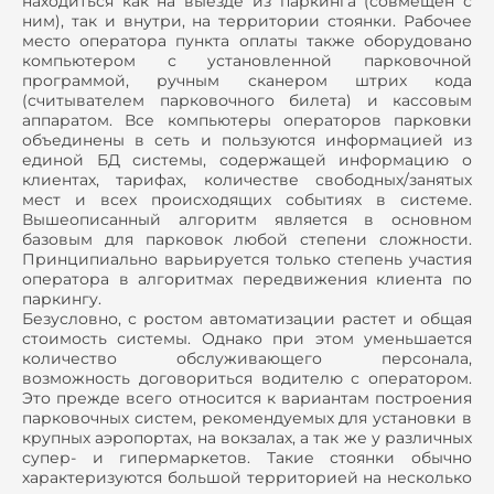
находиться как на выезде из паркинга (совмещен с
ним), так и внутри, на территории стоянки. Рабочее
место оператора пункта оплаты также оборудовано
компьютером с установленной парковочной
программой, ручным сканером штрих кода
(считывателем парковочного билета) и кассовым
аппаратом. Все компьютеры операторов парковки
объединены в сеть и пользуются информацией из
единой БД системы, содержащей информацию о
клиентах, тарифах, количестве свободных/занятых
мест и всех происходящих событиях в системе.
Вышеописанный алгоритм является в основном
базовым для парковок любой степени сложности.
Принципиально варьируется только степень участия
оператора в алгоритмах передвижения клиента по
паркингу.
Безусловно, с ростом автоматизации растет и общая
стоимость системы. Однако при этом уменьшается
количество обслуживающего персонала,
возможность договориться водителю с оператором.
Это прежде всего относится к вариантам построения
парковочных систем, рекомендуемых для установки в
крупных аэропортах, на вокзалах, а так же у различных
супер- и гипермаркетов. Такие стоянки обычно
характеризуются большой территорией на несколько