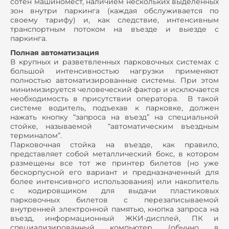
сотен машиномест, наличием нескольких выделенных
зон внутри паркинга (каждая обслуживается по
своему тарифу) и, как следствие, интенсивным
транспортным потоком на въезде и выезде с
паркинга.
Полная автоматизация
В крупных и разветвленных парковочных системах с
большой интенсивностью нагрузки применяют
полностью автоматизированные системы. При этом
минимизируется человеческий фактор и исключается
необходимость в присутствии оператора. В такой
системе водитель, подъехав к парковке, должен
нажать кнопку “запроса на въезд” на специальной
стойке, называемой “автоматическим въездным
терминалом”.
Парковочная стойка на въезде, как правило,
представляет собой металлический бокс, в котором
размещены все тот же принтер билетов (но уже
бескорпусной его вариант и предназначенный для
более интенсивного использования) или накопитель
с кодировщиком для выдачи пластиковых
парковочных билетов с перезаписываемой
внутренней электронной памятью, кнопка запроса на
въезд, информационный ЖКИ-дисплей, ПК и
специализированный компьютер (обычно в