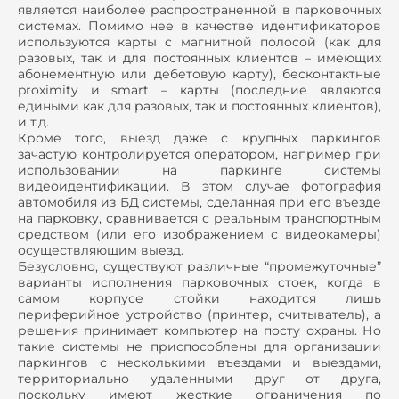
является наиболее распространенной в парковочных
системах. Помимо нее в качестве идентификаторов
используются карты с магнитной полосой (как для
разовых, так и для постоянных клиентов – имеющих
абонементную или дебетовую карту), бесконтактные
proximity и smart – карты (последние являются
едиными как для разовых, так и постоянных клиентов),
и т.д.
Кроме того, выезд даже с крупных паркингов
зачастую контролируется оператором, например при
использовании на паркинге системы
видеоидентификации. В этом случае фотография
автомобиля из БД системы, сделанная при его въезде
на парковку, сравнивается с реальным транспортным
средством (или его изображением с видеокамеры)
осуществляющим выезд.
Безусловно, существуют различные “промежуточные”
варианты исполнения парковочных стоек, когда в
самом корпусе стойки находится лишь
периферийное устройство (принтер, считыватель), а
решения принимает компьютер на посту охраны. Но
такие системы не приспособлены для организации
паркингов с несколькими въездами и выездами,
территориально удаленными друг от друга,
поскольку имеют жесткие ограничения по