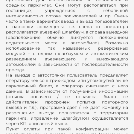
средних паркингах. Они могут располагаться при
гостиницах, учреждениях с небольшой
интенсивностью потока пользователей и пр. Очень
часто в таких вариантах въезд и выезд пользователей
с парковки совмещены, т.е. слева от оператора
располагается въездной шлагбаум, а справа выездной
(расположение обычно диктуется положением
водительского места в автомобиле). Возможно
использование так называемых реверсивных
модулей – с одним шлагбаумом и автоматическим
разведением въезжающего и выезжающего
автомобилей в зависимости от последовательности
проезда.
На выезде с автостоянки пользователь предъявляет
оператору чек со штрих-кодом или упомянутый выше
парковочный билет, а оператор считывает с него
данные. В зависимости от полученной информации
(стоянка оплачена / не оплачена; билет не
действителен; просрочен; попытка повторного
выезда и т.д.), программа дает / не дает команду на
разрешение выезда пользователя с территории
паркинга. Управление шлагбаумом осуществляется
через КП, описанный выше.
Пункт оплаты при такой конфигурации может