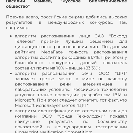
Василий Мамаев, "Русское биометрическое
общество"
Прежде всего, российские фирмы добились высоких
результатов в международных конкурсах. Так,
например:
алгоритм распознавания лица ЗАО "Вокорд
Телеком" признан лучшим решением для
дистанционного распознавания лиц. По данным
рейтинга MegaFace, точность распознавания
алгоритма достигла рекордных 91,7%. При этом у
ближайшего конкурента данный показатель
составил почти на 10% меньше (83,3%);
алгоритм распознавания речи ООО "ЦРТ"
занимает третье место в мире по качеству
распознавания речи американцев в
лабораторных условиях. Российские технологии
уступают только последним разработкам IBM и
Microsoft. При этом следует отметить тот факт, что
Microsoft использует метод "ЦРТ";
алгоритм идентификации по отпечаткам пальцев
компании ООО "Сонда Технолоджи" показал
наилучшие результаты по большинству
показателей в международном тестировании
Fingerprint Verification Competition;