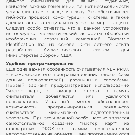
данного считывателя для защиты отдельных,
наиболее важных помещений, т.е. нет необходимости
устанавливать его везде и всюду. Это обеспечивает
гибкость процесса конфигурации системы, а также
адекватность потенциальных угроз и мер защиты.
Следует особо отметить, что в данном устройстве
используется математический алгоритм обработки
изображения, созданный компанией Biometric
Identification Inc. на основе 20-ти летнего опыта
разработки биометрических систем для
Министерства обороны США.
Удобное программирование
Еще одна важная особенность считывателя VERIPROX
– возможность его программирования (ввода базы
данных пользователей) различными способами.
Первый вариант предусматривает использование
"мастер карт", с помощью которых в память
считывателя добавляются или удаляются
пользователи. Указанный метод обеспечивает
возможность программирования локального
считывателя минимально подготовленным
человеком. При этом важной особенностью является
самостоятельное создание "мастер карт" из
стандартных PROX-карт самим пользователем
непосредственно на объекте. Они программируются