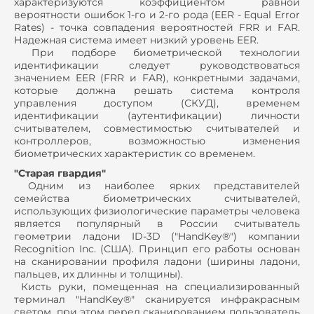
характеризуются коэффициентом равной
вероятности ошибок 1-го и 2-го рода (EER - Equal Error
Rates) - точка совпадения вероятностей FRR и FAR.
Надежная система имеет низкий уровень EER.
При подборе биометрической технологии
идентификации следует руководствоваться
значением EER (FRR и FAR), конкретными задачами,
которые должна решать система контроля
управления доступом (СКУД), временем
идентификации (аутентификации) личности
считывателем, совместимостью считывателей и
контроллеров, возможностью изменения
биометрических характеристик со временем.
"Старая гвардия"
Одним из наиболее ярких представителей
семейства биометрических считывателей,
использующих физиологические параметры человека
является популярный в России считыватель
геометрии ладони ID-3D ("HandKey®") компании
Recognition Inc. (США). Принцип его работы основан
на сканировании профиля ладони (ширины ладони,
пальцев, их длинны и толщины).
Кисть руки, помещенная на специализированный
терминал "HandKey®" сканируется инфракрасным
светом, при этом перед сканированием пользователь