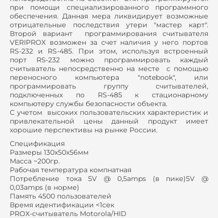
при помощи специализированного программного
обеспечения. Данная мера ликвидирует возможные
отрицательные последствия утери "мастер карт".
Второй вариант программирования считывателя
VERIPROX возможен за счет наличия у него портов
RS-232 и RS-485. При этом, используя встроенный
порт RS-232 можно программировать каждый
считыватель непосредственно на месте с помощью
переносного компьютера "notebook", или
программировать группу считывателей,
подключенных по RS-485 к стационарному
компьютеру службы безопасности объекта.
С учетом высоких пользовательских характеристик и
привлекательной цены данный продукт имеет
хорошие перспективы на рынке России.
Спецификация
Размеры 130х50х56мм
Масса ~200гр.
Рабочая температура компнатная
Потребление тока 5V @ 0,5amps (в пике)5V @
0,03amps (в норме)
Память 4500 пользователей
Время идентификации <1сек
PROX-считыватель Motorola/HID