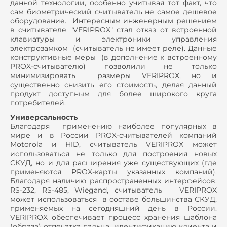
данной технологии, особенно учитывая тот факт, что
сам биометрический считыватель не самое дешевое
оборудование. Интересным инженерным решением
в считывателе "VERIPROX" стал отказ от встроенной
клавиатуры и электроники управления
электрозамком (считыватель не имеет реле). Данные
конструктивные меры (в дополнение к встроенному
PROX-считывателю) позволили не только
минимизировать размеры VERIPROX, но и
существенно снизить его стоимость, делая данный
продукт доступным для более широкого круга
потребителей.
Универсальность
Благодаря применению наиболее популярных в
мире и в России PROX-считывателей компаний
Motorola и HID, считыватель VERIPROX может
использоваться не только для построения новых
СКУД, но и для расширения уже существующих (где
применяются PROX-карты указанных компаний).
Благодаря наличию распространенных интерфейсов:
RS-232, RS-485, Wiegand, считыватель VERIPROX
может использоваться в составе большинства СКУД,
применяемых на сегодняшний день в России.
VERIPROX обеспечивает процесс хранения шаблона
(образа) отпечатка пальца, идентификацию клиента и