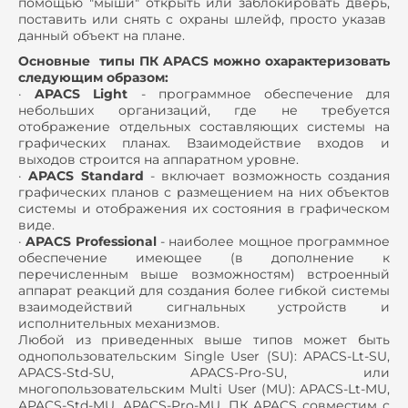
помощью "мыши" открыть или заблокировать дверь,
поставить или снять с охраны шлейф, просто указав
данный объект на плане.
Основные типы ПК APACS можно охарактеризовать
следующим образом:
·
APACS Light
- программное обеспечение для
небольших организаций, где не требуется
отображение отдельных составляющих системы на
графических планах. Взаимодействие входов и
выходов строится на аппаратном уровне.
·
APACS Standard
- включает возможность создания
графических планов с размещением на них объектов
системы и отображения их состояния в графическом
виде.
·
APACS Professional
- наиболее мощное программное
обеспечение имеющее (в дополнение к
перечисленным выше возможностям) встроенный
аппарат реакций для создания более гибкой системы
взаимодействий сигнальных устройств и
исполнительных механизмов.
Любой из приведенных выше типов может быть
однопользовательским Single User (SU): APACS-Lt-SU,
APACS-Std-SU, APACS-Pro-SU, или
многопользовательским Multi User (MU): APACS-Lt-MU,
APACS-Std-MU, APACS-Pro-MU. ПК APACS совместим с