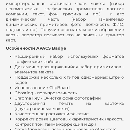
импортированная статичная часть макета (набор
неизменяемых графических примитивов: логотип
компании, текст, фон, графика и пр.) и его
динамическая часть (набор изменяемых
динамических примитивов: фото, должность, ФИО,
подпись и пр.). Получив окончательное изображение
карты, оператор посылает его на печать на принтер
карт.
Особенности APACS Badge
Расширенный набор используемых форматов
графических файлов
Динамично расширяющийся набор примитивов -
элементов макета
Поддержка нескольких типов одномерных штрих-
кодов
Использование ClipBoard
Ghosting - полупрозрачность
Chroma Key - Очистка фона фотографии
Двусторонняя печать на карточке
(двухстраничные макеты)
Качественное растяжение/сжатие
Корректировка цветовых характеристик (яркость,
контраст, тон, гамма-коррекция и др.)
Сетка (привязка, позиционирование объектов)