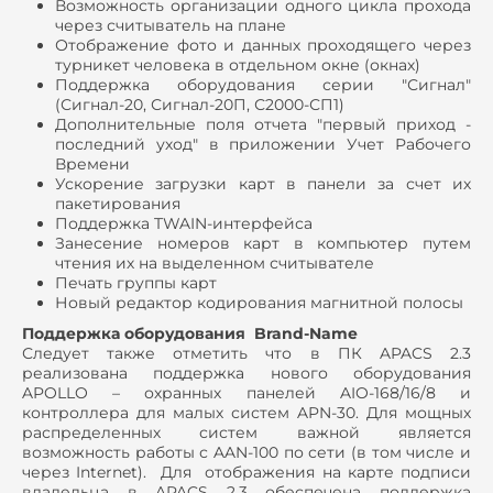
Возможность организации одного цикла прохода
через считыватель на плане
Отображение фото и данных проходящего через
турникет человека в отдельном окне (окнах)
Поддержка оборудования серии "Сигнал"
(Сигнал-20, Сигнал-20П, С2000-СП1)
Дополнительные поля отчета "первый приход -
последний уход" в приложении Учет Рабочего
Времени
Ускорение загрузки карт в панели за счет их
пакетирования
Поддержка TWAIN-интерфейса
Занесение номеров карт в компьютер путем
чтения их на выделенном считывателе
Печать группы карт
Новый редактор кодирования магнитной полосы
Поддержка оборудования Brand-Name
Следует также отметить что в ПК APACS 2.3
реализована поддержка нового оборудования
APOLLO – охранных панелей AIO-168/16/8 и
контроллера для малых систем APN-30. Для мощных
распределенных систем важной является
возможность работы с AAN-100 по сети (в том числе и
через Internet). Для отображения на карте подписи
владельца в APACS 2.3 обеспечена поддержка