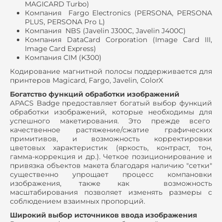
MAGICARD Turbo)
Компания Fargo Electronics (PERSONA, PERSONA
PLUS, PERSONA Pro L)
Компания NBS (Javelin J300C, Javelin J400C)
Компания DataCard Corporation (Image Card III,
Image Card Express)
Компания CIM (K300)
Кодирование магнитной полосы поддерживается для
принтеров Magicard, Fargo, Javelin, ColorX
Богатство функций обработки изображений
APACS Badge предоставляет богатый выбор функций
обработки изображений, которые необходимы для
успешного макетирования. Это прежде всего
качественное растяжение/сжатие графических
примитивов, и возможность корректировки
цветовых характеристик (яркость, контраст, тон,
гамма-коррекция и др.). Четкое позиционирование и
привязка объектов макета благодаря наличию "сетки"
существенно упрощает процесс компановки
изображения, также как возможность
масштабирования позволяет изменять размеры с
соблюдением взаимных пропорций.
Широкий выбор источников ввода изображения