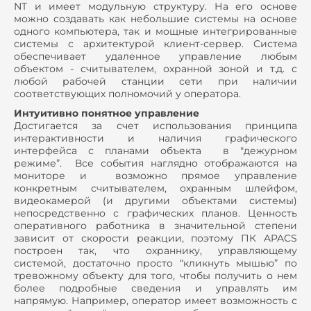
NT и имеет модульную структуру. На его основе
можно создавать как небольшие системы на основе
одного компьютера, так и мощные интегрированные
системы с архитектурой клиент-сервер. Система
обеспечивает удаленное управление любым
объектом - считывателем, охранной зоной и т.д. с
любой рабочей станции сети при наличии
соответствующих полномочий у оператора.
Интуитивно понятное управление
Достигается за счет использования принципа
интерактивности и наличия графического
интерфейса с планами объекта в "дежурном
режиме”. Все события наглядно отображаются на
мониторе и возможно прямое управление
конкретным считывателем, охранным шлейфом,
видеокамерой (и другими объектами системы)
непосредственно с графических планов. Ценность
оперативного работника в значительной степени
зависит от скорости реакции, поэтому ПК APACS
построен так, что охраннику, управляющему
системой, достаточно просто “кликнуть мышью” по
тревожному объекту для того, чтобы получить о нем
более подробные сведения и управлять им
напрямую. Например, оператор имеет возможность с