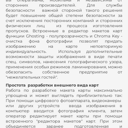
вы оперативны, мобильны и независимы от
сторонних производителей. Для службы
безопасности важной стороной такого решения
будет повышение общей степени безопасности за
счет исключения посторонних компаний и сторонних
физических лиц из процесса изготовления
пропусков. Встроенные в редактор макетов карт
функции Ghosting - полупрозрачность и Chroma Key -
очистка фона фотографии позволят придать
изображению на карте неповторимую
индивидуальность. Используя дополнительные
возможности защиты изображения в виде печати
спец. символов, нанесения голографического узора,
применения особых режимов ламинирования, можно
обезопасить собственное предприятие от
"нежелательных гостей".
Простота разработки внешнего вида карт
Работа по разработке макета карты максимально
упрощена и может выглядеть приблизительно так:
При помощи цифрового фотоаппарата, видеокамеры
или других устройств ввода изображения в
компьютер вводится фотография клиента, затем
оператор редактирует макет карты при помощи
встроенного "редактора макетов" карт. При этом
объединяется заранее подготовленная и