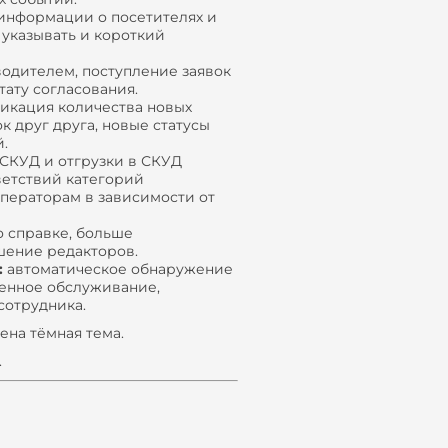
нформации о посетителях и
 указывать и короткий
одителем, поступление заявок
ату согласования.
икация количества новых
к друг друга, новые статусы
.
СКУД и отгрузки в СКУД
ветствий категорий
операторам в зависимости от
о справке, больше
шение редакторов.
:
автоматическое обнаружение
енное обслуживание,
сотрудника.
ена тёмная тема.
.