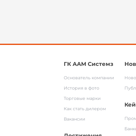
ГК ААМ Системз
Нов
Основатель компании
Ново
История в фото
Публ
Торговые марки
Кей
Как стать дилером
Пром
Вакансии
Банк
Достижения