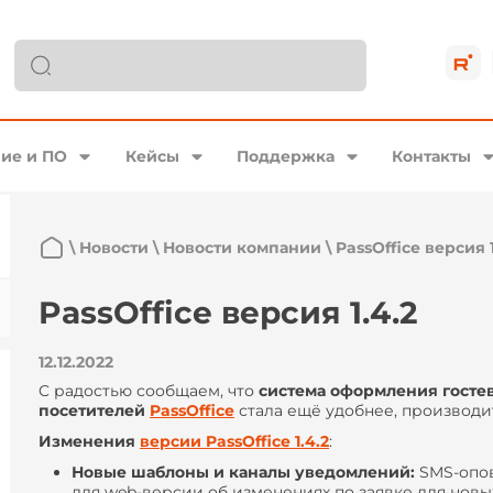
ие и ПО
Кейсы
Поддержка
Контакты
\
Новости
\
Новости компании
\
PassOffice версия 1
PassOffice версия 1.4.2
12.12.2022
C радостью сообщаем, что
система оформления гостев
посетителей
PassOffice
стала ещё удобнее, производи
Изменения
версии PassOffice 1.4.2
:
Новые шаблоны и каналы уведомлений:
SMS-опов
для web-версии об изменениях по заявке для новы