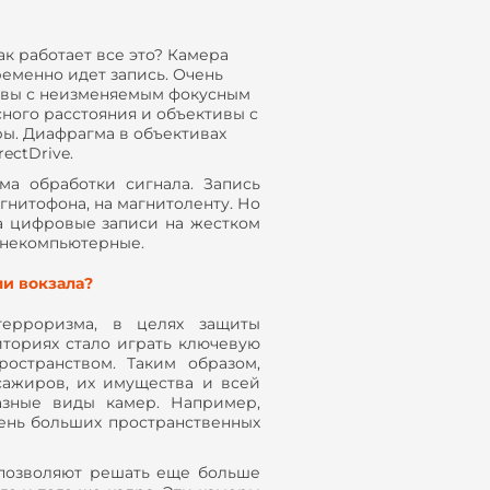
ак работает все это? Камера
еменно идет запись. Очень
тивы с неизменяемым фокусным
ного расстояния и объективы с
ы. Диафрагма в объективах
ectDrive.
ма обработки сигнала. Запись
нитофона, на магнитоленту. Но
на цифровые записи на жестком
 некомпьютерные.
ли вокзала?
терроризма, в целях защиты
ториях стало играть ключевую
остранством. Таким образом,
ажиров, их имущества и всей
азные виды камер. Например,
ень больших пространственных
позволяют решать еще больше