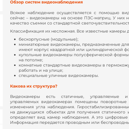
Обзор систем видеонаблюдения
Всякое наблюдение осуществляется с помощью ви
сейчас – видеокамеры на основе ПЗС-матриц. У них 
качество съемки со стандартной светочувствительнос
Классификация их несложная. Все известные камеры д
бескорпусные (модульные);
миниатюрные видеокамеры, предназначенные для 
имеют корпус квадратной или цилиндрической ф
купольные видеокамеры полусферической формы 
на потолке;
комнатные стандартные видеокамеры в гермокожух
работать и на улице;
специальные уличные видеокамеры.
Какова их структура?
Видеокамеры есть статичные, управляемые и
управляемых видеокамерах помещены поворотные 
изменения угла наблюдения. Гиростабилизированн
на движущихся объектах для получения статичного 
определяет вид камер наблюдения. А это цифровые
Информация передается проводным или беспроводны