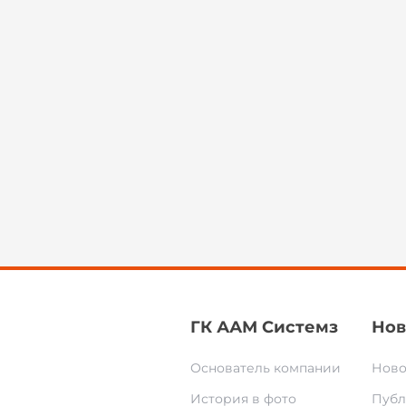
ГК ААМ Системз
Нов
Основатель компании
Ново
История в фото
Публ