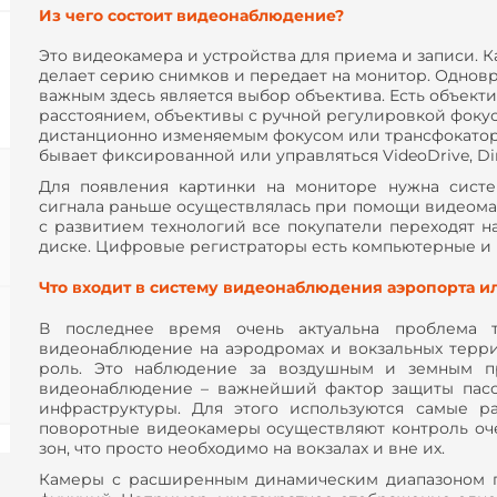
Из чего состоит видеонаблюдение?
Это видеокамера и устройства для приема и записи. К
делает серию снимков и передает на монитор. Одновр
важным здесь является выбор объектива. Есть объек
расстоянием, объективы с ручной регулировкой фокус
дистанционно изменяемым фокусом или трансфокатор
бывает фиксированной или управляться VideoDrive, Dir
Для появления картинки на мониторе нужна систе
сигнала раньше осуществлялась при помощи видеомаг
с развитием технологий все покупатели переходят 
диске. Цифровые регистраторы есть компьютерные и
Что входит в систему видеонаблюдения аэропорта и
В последнее время очень актуальна проблема 
видеонаблюдение на аэродромах и вокзальных терри
роль. Это наблюдение за воздушным и земным пр
видеонаблюдение – важнейший фактор защиты пасс
инфраструктуры. Для этого используются самые р
поворотные видеокамеры осуществляют контроль оч
зон, что просто необходимо на вокзалах и вне их.
Камеры с расширенным динамическим диапазоном 