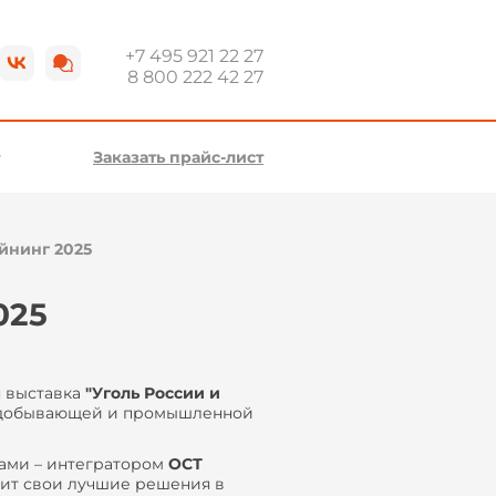
+7 495 921 22 27
8 800 222 42 27
Заказать прайс-лист
йнинг 2025
025
я выставка
"Уголь России и
нодобывающей и промышленной
ами – интегратором
ОСТ
вит свои лучшие решения в