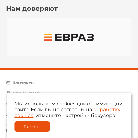
Нам доверяют
Контакты
Прайс-лист
Мы используем cookies для оптимизации
Карта сайта
сайта. Если вы не согласны на
обработку
aam@aamsystems.ru
cookies
, измените настройки браузера.
© 2004 — 2026 «AAM Systems»
Принять
Политика обработки персональных данных