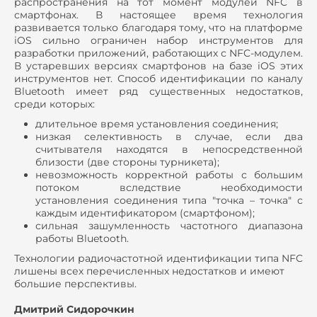
распространения на тот момент модулей NFC в
смартфонах. В настоящее время технология
развивается только благодаря тому, что на платформе
iOS сильно ограничен набор инструментов для
разработки приложений, работающих с NFC-модулем.
В устаревших версиях смартфонов на базе iOS этих
инструментов нет. Способ идентификации по каналу
Bluetooth имеет ряд существенных недостатков,
среди которых:
длительное время установления соединения;
низкая селективность в случае, если два
считывателя находятся в непосредственной
близости (две стороны турникета);
невозможность корректной работы с большим
потоком вследствие необходимости
установления соединения типа "точка – точка" с
каждым идентификатором (смартфоном);
сильная зашумленность частотного диапазона
работы Bluetooth.
Технологии радиочастотной идентификации типа NFC
лишены всех перечисленных недостатков и имеют
большие перспективы.
Дмитрий Сидорочкин