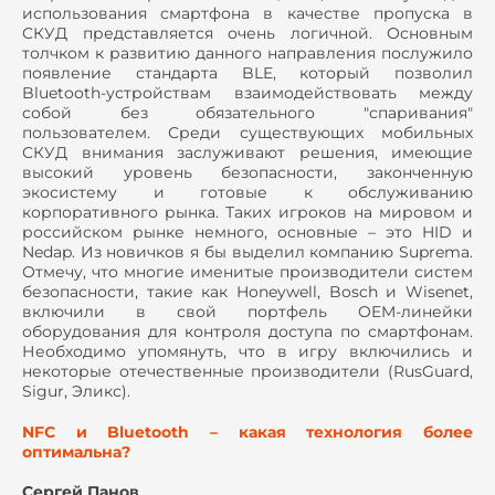
использования смартфона в качестве пропуска в
СКУД представляется очень логичной. Основным
толчком к развитию данного направления послужило
появление стандарта BLE, который позволил
Bluetooth-устройствам взаимодействовать между
собой без обязательного "спаривания"
пользователем. Среди существующих мобильных
СКУД внимания заслуживают решения, имеющие
высокий уровень безопасности, законченную
экосистему и готовые к обслуживанию
корпоративного рынка. Таких игроков на мировом и
российском рынке немного, основные – это HID и
Nedap. Из новичков я бы выделил компанию Suprema.
Отмечу, что многие именитые производители систем
безопасности, такие как Honeywell, Bosch и Wisenet,
включили в свой портфель OEM-линейки
оборудования для контроля доступа по смартфонам.
Необходимо упомянуть, что в игру включились и
некоторые отечественные производители (RusGuard,
Sigur, Эликс).
NFC и Bluetooth – какая технология более
оптимальна?
Сергей Панов