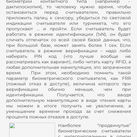
биометрии контактного типа (например -
дактилоскопия), то человеку нужно время, чтобы
остановиться перед считывателем, правильно
приложить палец к сенсору, убедиться по световой
индикации считывателя или турникета, что его
пропускают … и пройти. Если считыватель будет
работать в режиме идентификации (1х
N
), он будет
сличать отпечаток со всей своей базой данных, что,
при большой базе, может занять более 1 сек. Если
считыватель в режиме верификации – надо либо
набирать
PIN
код (что лучше вообще не
рассматривать как вариант), либо читать карту
RFID
, а
любая дополнительная манипуляция, это затраченное
время. При этом, необходимо помнить такой
параметр биометрического считывателя, как
FRR
(ложный отказ в доступе), величина которого при
верификации обычно меньше, чем при
идентификации. Получается, что вводя
дополнительную манипуляцию в виде чтения карты
мы можем в итоге получить не увеличение, а
уменьшение времени прохода за счет снижения
процента ложных отказов в доступе.
Наиболее “продвинутые”
биометрические считыватели
с интегрированным в одном