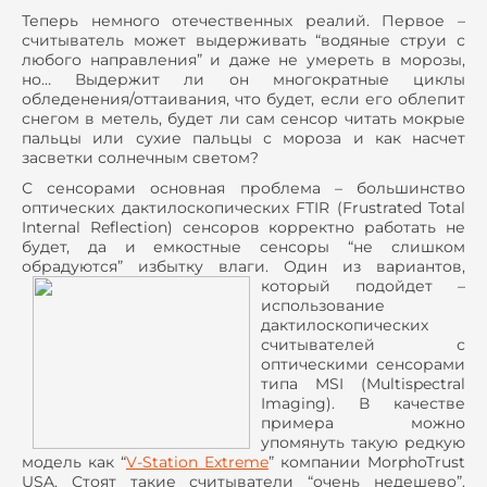
Теперь немного отечественных реалий. Первое –
считыватель может выдерживать “водяные струи с
любого направления” и даже не умереть в морозы,
но… Выдержит ли он многократные циклы
обледенения/оттаивания, что будет, если его облепит
снегом в метель, будет ли сам сенсор читать мокрые
пальцы или сухие пальцы с мороза и как насчет
засветки солнечным светом?
С сенсорами основная проблема – большинство
оптических дактилоскопических FTIR (Frustrated Total
Internal Reflection) сенсоров корректно работать не
будет, да и емкостные сенсоры “не слишком
обрадуются” избытку влаги.
Один из вариантов,
который подойдет –
использование
дактилоскопических
считывателей с
оптическими сенсорами
типа MSI (
M
ultispectral
I
maging). В качестве
примера можно
упомянуть такую редкую
модель как “
V-Station Extreme
” компании
MorphoTrust
USA
. Стоят такие считыватели “очень недешево”.