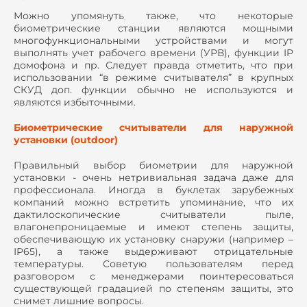
Можно упомянуть также, что некоторые
биометрические станции являются мощными
многофункциональными устройствами и могут
выполнять учет рабочего времени (УРВ), функции
IP
домофона и пр. Следует правда отметить, что при
использовании “в режиме считывателя” в крупных
СКУД доп. функции обычно не используются и
являются избыточными.
Биометрические считыватели для наружной
установки (
out
door)
Правильный выбор биометрии для наружной
установки - очень нетривиальная задача даже для
профессионала. Иногда в буклетах зарубежных
компаний можно встретить упоминание, что их
дактилоскопические считыватели пыле,
влагонепроницаемые и имеют степень защиты,
обеспечивающую их установку снаружи (например –
IP
65), а также выдерживают отрицательные
температуры. Советую пользователям перед
разговором с менеджерами поинтересоваться
существующей градацией по степеням защиты, это
снимет лишние вопросы.