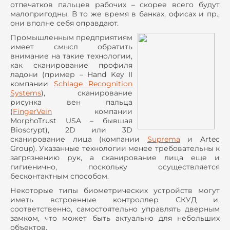
отпечатков пальцев рабочих – скорее всего будут
малопригодны. В то же время в банках, офисах и пр.,
они вполне себя оправдают.
Промышленным предприятиям
имеет смысл обратить
внимание на такие технологии,
как сканирование профиля
ладони (пример –
Hand
Key
II
компании
Schlage Recognition
Systems
), сканирование
рисунка вен пальца
(
FingerVein
компании
MorphoTrust
USA
– бывшая
Bioscrypt
), 2
D
или 3
D
сканирование лица (компании
Suprema
и Artec
Group). Указанные технологии менее требовательны к
загрязнению рук, а сканирование лица еще и
гигиенично, поскольку осуществляется
бесконтактным способом.
Некоторые типы биометрических устройств могут
иметь встроенные контроллер СКУД и,
соответственно, самостоятельно управлять дверным
замком, что может быть актуально для небольших
объектов.