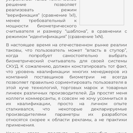
решение позволяет
реализовать режим
“верификация” (сравнение 1х1),
менее требовательный к
мощности биометрического
считывателя и размеру “шаблона”, в сравнении с
режимом “идентификация” (сравнение 1х
N
).
В настоящее время на отечественном рынке реалии
таковы, что пользователь может “впасть в ступор”,
когда попробует самостоятельно выбрать
биометрический считыватель для своей системы
СКУД. К сожалению, должен констатировать тот факт,
что уровень квалификации многих менеджеров из
компаний поставщиков биометрии не всегда
позволяет правильно сориентировать пользователя в
этой куче технологий, торговых марок и товарных
линеек различных производителей. Да простят меня
коллеги коммерсанты, я совсем не хочу усомниться в
их квалификации, просто на личном опыте
сталкивался, что некоторые декларируемые
производителями параметры их разработок
относятся скорее к области рекламы, а не практики
применения.