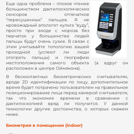
Еще одна проблема – плохое чтение
большинством дактилоскопических
сенсоров отпечатков
“пересушенных” пальцев. Я не
кровожадный апологет культа “вуду”,
просто при входе с мороза без
перчаток у большинства людей
пальцы будут очень сухие. В связи с
этим учитывайте топологию вашей
проходной (успеют ли люди
отогреть пальцы) и географию
местоположения самого объекта (а вдруг он
расположен в центре Оймякона).
В бесконтактных биометрических считывателях,
вроде 2
D
идентификации по лицу, дополнительное
время будет потрачено пользователем на правильное
позиционирование лица перед камерой считывателя,
так что экономия времени в сравнении с
дактилоскопией вряд ли получится. У данной
технологии другие достоинства, о которых скажем
ниже.
Биометрия в помещении (indoor)