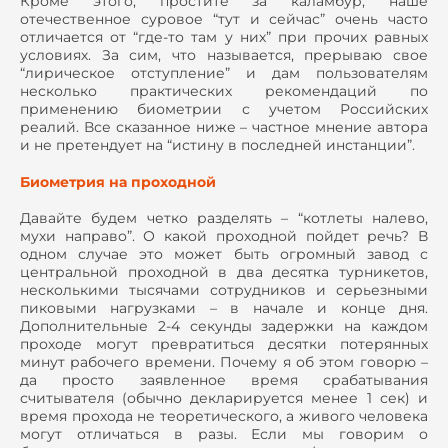
Кроме этого, простите за каламбур, наше
отечественное суровое “тут и сейчас” очень часто
отличается от “где-то там у них” при прочих равных
условиях. За сим, что называется, прерываю свое
“лирическое отступление” и дам пользователям
несколько практических рекомендаций по
применению биометрии с учетом Российских
реалий. Все сказанное ниже – частное мнение автора
и не претендует на “истину в последней инстанции”.
Биометрия на проходной
Давайте будем четко разделять – “котлеты налево,
мухи направо”. О какой проходной пойдет речь? В
одном случае это может быть огромный завод с
центральной проходной в два десятка турникетов,
несколькими тысячами сотрудников и серьезными
пиковыми нагрузками – в начале и конце дня.
Дополнительные 2-4 секунды задержки на каждом
проходе могут превратиться десятки потерянных
минут рабочего времени. Почему я об этом говорю –
да просто заявленное время срабатывания
считывателя (обычно декларируется менее 1 сек) и
время прохода не теоретического, а живого человека
могут отличаться в разы. Если мы говорим о