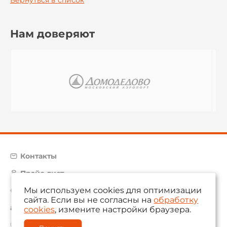
Вернуться в список
Нам доверяют
Контакты
Прайс-лист
Мы используем cookies для оптимизации
Карта сайта
сайта. Если вы не согласны на
обработку
aam@aamsystems.ru
cookies
, измените настройки браузера.
© 2004 — 2026 «AAM Systems»