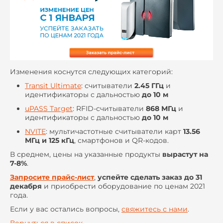
Изменения коснутся следующих категорий:
Transit Ultimate
: считыватели
2.45 ГГц
и
идентификаторы с дальностью
до 10 м
uPASS Target
: RFID-считыватели
868 МГц
и
идентификаторы с дальностью
до 10 м
NVITE
: мультичастотные считыватели карт
13.56
МГц и 125 кГц
, смартфонов и QR-кодов.
В среднем, цены на указанные продукты
вырастут на
7-8%
.
Запросите прайс-лист
,
успейте сделать заказ до 31
декабря
и приобрести оборудование по ценам 2021
года.
Если у вас остались вопросы,
свяжитесь с нами
.