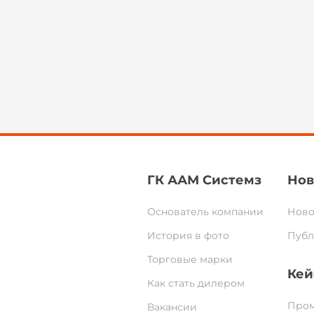
ГК ААМ Системз
Нов
Основатель компании
Ново
История в фото
Публ
Торговые марки
Кей
Как стать дилером
Пром
Вакансии