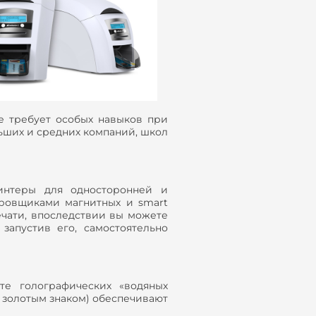
не требует особых навыков при
ьших и средних компаний, школ
интеры для односторонней и
ировщиками магнитных и smart
ечати, впоследствии вы можете
запустив его, самостоятельно
рте голографических «водяных
м золотым знаком) обеспечивают