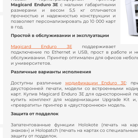
Magicard Enduro 3E
с малыми габаритными
размерами и весом 5,5 кг отличается
прочностью и надежностью конструкции и
позволяет персонализировать до 10 000 карт
в год.
Простой в обслуживании и эксплуатации
Magicard Enduro 3E
поддерживает
подключение по
Ethernet
и
USB
, прост в работе и 
обслуживании. Принтер оптимален для офисов небол
и университетов.
Различные варианты исполнения
Доступны различные
модификации Enduro 3E
: пр
двусторонней печати, модели со встроенными код
карт. Купив Magicard Enduro 3E для односторонней п
купить комплект для модернизации Upgrade Kit и, 
«превратить» принтер в «двустороннюю» модель.
Защита от подделок
Запатентованные функции Holokote (печать на ка
знаков») и Holopatch (печать на картах со специальны
защиту от подделок.