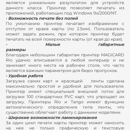
является уникальным результатом для устройств
данного класса. Принтер позволяет печатать из
приложений, работающих под Windows 9x/2000/NT.
· Возможность печати без полей
По умолчанию принтер печатает изображение с
отступом от краев карты (по 2.5мм). Пользователь
может задать режим, при котором принтер будет
печатать на всей поверхности карты (от края до края).
· Малые габаритные
размеры
Благодаря небольшим габаритам принтер MAGICARD
Rio удачно вписывается в любой интерьер и не
занимает много места на рабочем столе, что часто
является важным параметром для бюро пропусков.
· Удобная работа
Загрузка самих карт и красящей ленты сделана
максимально простой и удобной для пользователя.
Принтер имеет специальный внешний лоток для
загрузки 100 стандартных PVC карт, что упрощает их
загрузку. Принтеры Rio и Tango имеют функцию
автоматического определения типа ленты, что
существенно облегчает работу с данными моделями.
· Широкие возможности ламинирования
За один цикл печати карты принтер может наносить
на нее не только графическую и текстовую