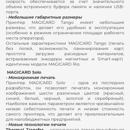
скорость обеспечивается за счет значительного
объема встроенного буфера памяти и наличия USB-
порта.
· Небольшие габаритные размеры
Принтер MAGICARD Tango имеет небольшие
размеры, что делает его удобным в эксплуатации
(особенно в режиме ограничения площади рабочего
места оператора).
Остальные характеристики MAGICARD Tango (печать
без полей, возможность ламинирования карт,
простота загрузки расходных материалов,
встраиваемые энкодеры магнитных и Smart-карт)
идентичны модели MAGICARD Rio.
MAGICARD Solo
· Монохромная печать
Принтер MAGICARD Solo - одна из последних
разработок, он позволяет печатать монохромные
изображения шести различных цветов (красный,
синий, белый, черный, золотой и серебряный).
Наиболее важным параметром является чрезвычайно
низкая себестоимость печати и низкая стоимость
самого принтера, что делает его привлекательным
для малобюджетных предприятий.
· Новые технологии печати
Thermal Transfer
– классическая термо-трансферная