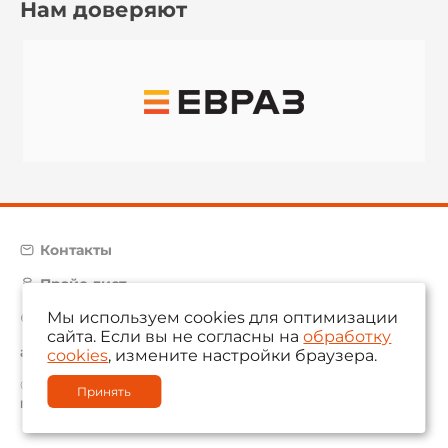
Нам доверяют
Контакты
Прайс-лист
Мы используем cookies для оптимизации
Карта сайта
сайта. Если вы не согласны на
обработку
aam@aamsystems.ru
cookies
, измените настройки браузера.
© 2004 — 2026 «AAM Systems»
Принять
Политика обработки персональных данных