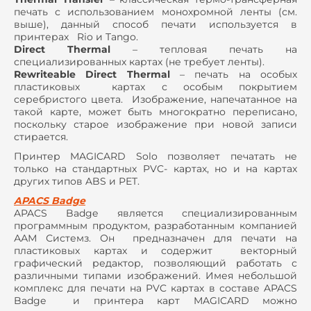
печать с использованием монохромной ленты (см.
выше), данный способ печати используется в
принтерах Rio и Tango.
Direct Thermal
– тепловая печать на
специализированных картах (не требует ленты).
Rewriteable Direct Thermal
– печать на особых
пластиковых картах с особым покрытием
серебристого цвета. Изображение, напечатанное на
такой карте, может быть многократно переписано,
поскольку старое изображение при новой записи
стирается.
Принтер MAGICARD Solo позволяет печатать не
только на стандартных PVC- картах, но и на картах
других типов ABS и PET.
APACS Badge
APACS Badge является специализированным
программным продуктом, разработанным компанией
ААМ Системз. Он предназначен для печати на
пластиковых картах и содержит векторный
графический редактор, позволяющий работать с
различными типами изображений. Имея небольшой
комплекс для печати на PVC картах в составе APACS
Badge и принтера карт MAGICARD можно