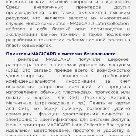
качества печати, высокой скорости и надежности.
Среди аналогичных принтеров других
производителей они также выделяются высоким
ресурсом, что является залогом их многолетней
службы. Новое семейство - MAGICARD Latin Collection
вобрало в себя богатый опыт производства и
эксплуатации данной техники, а также последние
разработки в технологии сублимационной печати на
пластиковых картах.
Принтеры MAGICARD в системах безопасности
Принтеры MAGICARD получили широкое
распространение в системах управления доступом
(СУД). Это связано прежде всего с возможностью
удовлетворения повышенных требований
конфиденциальности информации за счет
исключения сторонних компаний из процесса
изготовления обычных пластиковых пропусков или
печати на картах для СУД (Proximity, Виганда,
Магнитные, Штрихкодовые и пр.). Печать на картах
для СУД, ко всему прочему, позволяет удачно
совмещать функции удостоверения личности и
электронного идентификатора для системы доступа.
Новые принтеры MAGICARD Latin Collection благодаря
идеальной цветопередаче, простоте и удобству в
эксплуатации и высокой надежности идеально