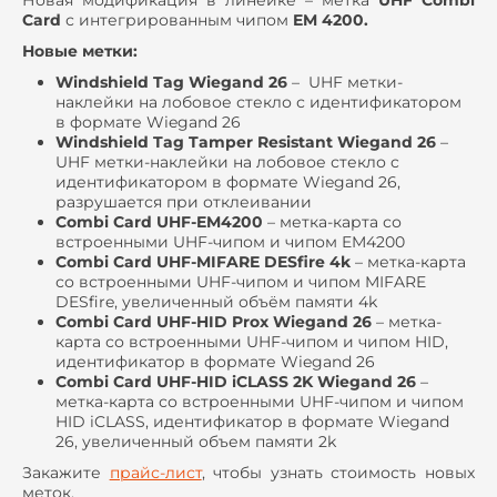
Card
с интегрированным чипом
EM 4200.
Новые метки:
Windshield Tag Wiegand 26
– UHF метки-
наклейки на лобовое стекло с идентификатором
в формате Wiegand 26
Windshield Tag Tamper Resistant Wiegand 26
–
UHF метки-наклейки на лобовое стекло c
идентификатором в формате Wiegand 26,
разрушается при отклеивании
Combi Card UHF-EM4200
– метка-карта со
встроенными UHF-чипом и чипом EM4200
Combi Card UHF-MIFARE DESfire 4k
– метка-карта
со встроенными UHF-чипом и чипом MIFARE
DESfire, увеличенный объём памяти 4k
Combi Card UHF-HID Prox Wiegand 26
– метка-
карта со встроенными UHF-чипом и чипом HID,
идентификатор в формате Wiegand 26
Combi Card UHF-HID iCLASS 2K Wiegand 26
–
метка-карта со встроенными UHF-чипом и чипом
HID iCLASS, идентификатор в формате Wiegand
26, увеличенный объем памяти 2k
Закажите
прайс-лист
, чтобы узнать стоимость новых
меток.