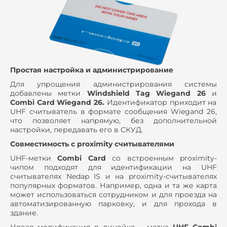
Простая настройка и администрирование
Для упрощения администрирования системы
добавлены метки
Windshield Tag
Wiegand 26
и
Combi Card Wiegand 26.
Идентификатор приходит на
UHF считыватель в формате сообщения Wiegand 26,
что позволяет напрямую, без дополнительной
настройки, передавать его в СКУД.
Совместимость с proximity считывателями
UHF-метки
Combi Card
со встроенным proximity-
чипом подходят для идентификации на UHF
считывателях Nedap IS и на proximity-считывателях
популярных форматов. Например, одна и та же карта
может использоваться сотрудником и для проезда на
автоматизированную парковку, и для прохода в
здание.
Новая модификация в линейке – метка
UHF Combi