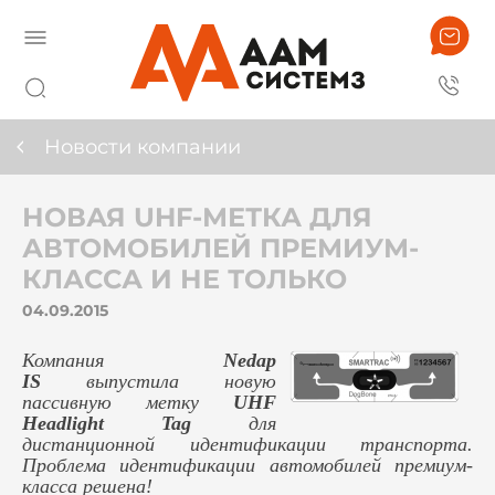
Новости компании
НОВАЯ UHF-МЕТКА ДЛЯ
АВТОМОБИЛЕЙ ПРЕМИУМ-
КЛАССА И НЕ ТОЛЬКО
04.09.2015
Компания
Nedap
IS
выпустила новую
пассивную метку
UHF
Headlight
Tag
для
дистанционной идентификации транспорта.
Проблема идентификации автомобилей премиум-
класса решена!