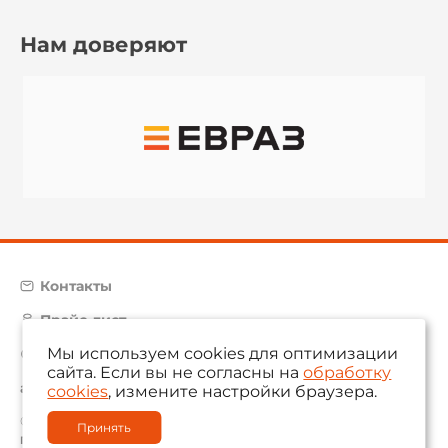
Нам доверяют
Контакты
Прайс-лист
Мы используем cookies для оптимизации
Карта сайта
сайта. Если вы не согласны на
обработку
aam@aamsystems.ru
cookies
, измените настройки браузера.
© 2004 — 2026 «AAM Systems»
Принять
Политика обработки персональных данных