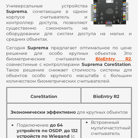
Универсальные устройства
Suprema
, сочетающие в одном
корпусе считыватель и
контроллер доступа, позволяют
существенно сэкономить на
оборудовании для систем доступа на малых и
средних объектах.
Сегодня
Suprema
предлагает оптимальное по цене
решение для особо крупных объектов. Это
биометрические считыватели
BioEntry R2
,
совместимые с контроллерами
Suprema CoreStation
.
Такое решение снижает стоимость системы для
объектов особо крупного масштаба с большим
количеством биометрических считывателей.
CoreStation
BioEntry R2
Экономически эффективно
для крупных объектов
Встроенный
Подключение
до 64
мультичастотный
устройств по OSDP
,
до 132
считыватель
устройств по Wiegand
(с