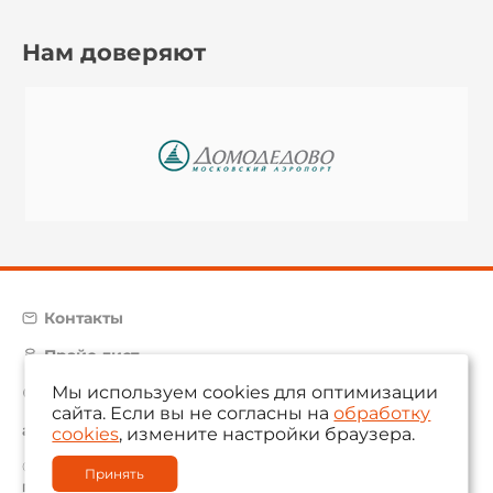
Нам доверяют
Контакты
Прайс-лист
Мы используем cookies для оптимизации
Карта сайта
сайта. Если вы не согласны на
обработку
aam@aamsystems.ru
cookies
, измените настройки браузера.
© 2004 — 2026 «AAM Systems»
Принять
Политика обработки персональных данных