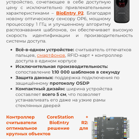
устройство, сочетающее в себе доступную
цену с исключительно привлекательными
характеристиками –
BioEntry P2
. Благодаря
новому оптическому сенсору OP6, мощному
процессору 1 ГГц и улучшенному алгоритму
распознавания шаблонов, он обеспечивает высокую
скорость идентификации и производительность
системы доступа.
Всё-в-одном устройстве:
считыватель отпечатков
пальцев,
смартфонов
, RFID-карт + контроллер
доступа в едином корпусе
Исключительная производительность:
сопоставление
1:10 000 шаблонов в секунду
Защита данных:
поддержка подключения по
защищённому
протоколу OSDP
Компактный дизайн:
ширина устройства
составляет
всего 5 см
, что позволяет
устанавливать его даже на узкие рамы
стеклянных дверей
Контроллер CoreStation +
считыватели BioEntry R2:
оптимальное решение для
крупных объектов