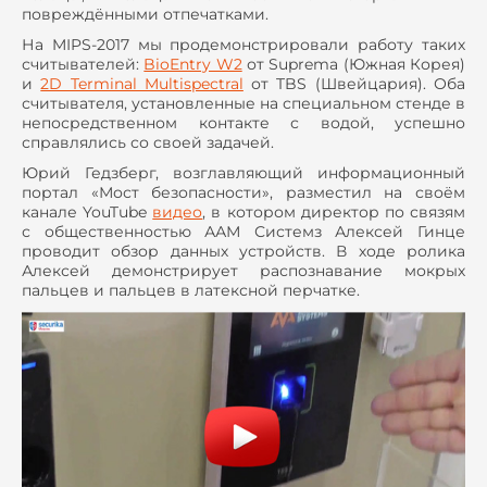
повреждёнными отпечатками.
На MIPS-2017 мы продемонстрировали работу таких
считывателей:
BioEntry W2
от Suprema (Южная Корея)
и
2D Terminal Multispectral
от TBS (Швейцария). Оба
считывателя, установленные на специальном стенде в
непосредственном контакте с водой, успешно
справлялись со своей задачей.
Юрий Гедзберг, возглавляющий информационный
портал «Мост безопасности», разместил на своём
канале YouTube
видео
, в котором директор по связям
с общественностью ААМ Системз Алексей Гинце
проводит обзор данных устройств. В ходе ролика
Алексей демонстрирует распознавание мокрых
пальцев и пальцев в латексной перчатке.