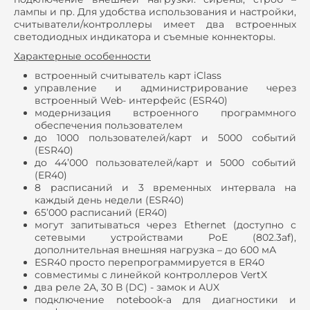
лампы и пр. Для удобства использования и настройки,
считыватели/контроллеры имеет два встроенных
светодиодных индикатора и съемные коннекторы.
Характерные особенности
встроенный считыватель карт iClass
управление и администрирование через
встроенный Web- интерфейс (ESR40)
модернизация встроенного программного
обеспечения пользователем
до 1000 пользователей/карт и 5000 событий
(ESR40)
до 44’000 пользователей/карт и 5000 событий
(ER40)
8 расписаний и 3 временных интервала на
каждый день недели (ESR40)
65’000 расписаний (ER40)
могут запитываться через Ethernet (доступно с
сетевыми устройствами PoE (802.3af),
дополнительная внешняя нагрузка – до 600 мА
ESR40 просто перепрограммируется в ER40
совместимы с линейкой контроллеров VertX
два реле 2А, 30 В (DC) - замок и AUX
подключение notebook-а для диагностики и