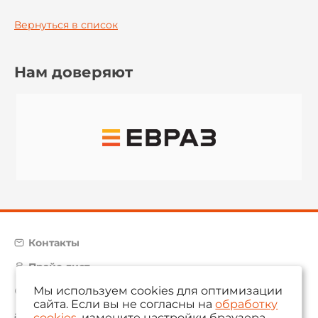
Вернуться в список
Нам доверяют
Контакты
Прайс-лист
Мы используем cookies для оптимизации
Карта сайта
сайта. Если вы не согласны на
обработку
aam@aamsystems.ru
cookies
, измените настройки браузера.