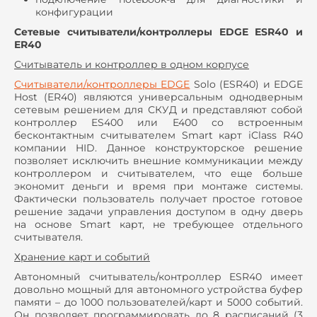
конфигурации
Сетевые считыватели/контроллеры EDGE ESR40 и
ER40
Считыватель и контроллер в одном корпусе
Считыватели/контроллеры
EDGE
Solo (ESR40) и EDGE
Host (ER40) являются универсальным однодверным
сетевым решением для СКУД и представляют собой
контроллер ES400 или E400 со встроенным
бесконтактным считывателем Smart карт iClass R40
компании HID. Данное конструкторское решение
позволяет исключить внешние коммуникации между
контроллером и считывателем, что еще больше
экономит деньги и время при монтаже системы.
Фактически пользователь получает простое готовое
решение задачи управления доступом в одну дверь
на основе Smart карт, не требующее отдельного
считывателя.
Хранение карт и событий
Автономный считыватель/контроллер ESR40 имеет
довольно мощный для автономного устройства буфер
памяти – до 1000 пользователей/карт и 5000 событий.
Он позволяет программировать до 8 расписаний (3