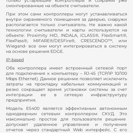
только устаревшие контроллеры и сохраняя уже
смонтированные на объекте считыватели.
При этом сами контроллеры могут устанавливаться
внутри охраняемого помещения за дверью, снаружи
располагается только считыватель. Не важно какой
технологии считыватели и карты используются на
объекте: Proximity HID, INDALA, iCLASS®, FlexSmart®,
FlexPass®, MIFARE®/DESFire®, CRESCENDO™, или
Wiegand- все они могут интегрироваться в систему
на основе решения EDGE.
IP-based
Оба контроллера имеет встроенный сетевой порт
для подключения к компьютеру – RJ-45 (TCP/IP 10/100
Mbps Ethernet). Данное решение позволяет исключить
затраты на прокладку кабельных коммуникаций и
резко сокращает время установки системы за счет
интеграции ее в сетевую инфраструктуру
предприятия.
Модель ES400 является эффективным автономным
однодверным сетевым контроллером СКУД. Это
максимально простое для пользователя решение
допускает удаленное управление и получение
отчетов через стандартный Web интерфейс. С его