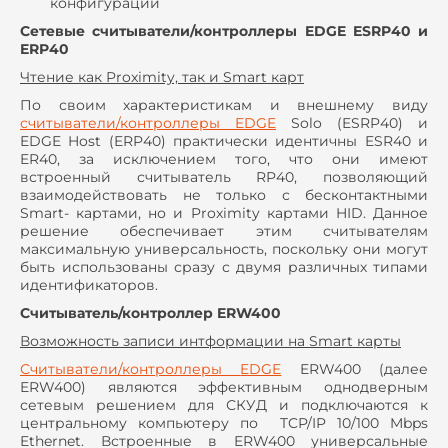
конфигурации
Сетевые считыватели/контроллеры EDGE ESRP40 и
ERP40
Чтение как Proximity, так и Smart карт
По своим характеристикам и внешнему виду
считыватели/контроллеры
EDGE
Solo (ESRP40) и
EDGE Host (ERP40) практически идентичны ESR40 и
ER40, за исключением того, что они имеют
встроенный считыватель RP40, позволяющий
взаимодействовать не только с бесконтактными
Smart- картами, но и Proximity картами HID. Данное
решение обеспечивает этим считывателям
максимальную универсальность, поскольку они могут
быть использованы сразу с двумя различных типами
идентификаторов.
Считыватель/контроллер ERW400
Возможность записи интформации на Smart карты
Считыватели/контроллеры
EDGE
ERW400 (далее
ERW400) являются эффективным однодверным
сетевым решением для СКУД и подключаются к
центральному компьютеру по TCP/IP 10/100 Mbps
Ethernet. Встроенные в ERW400 универсальные