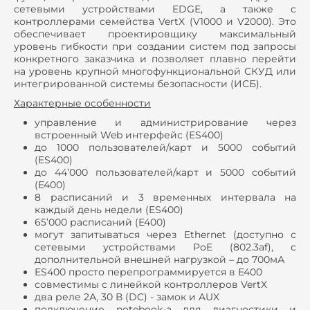
сетевыми устройствами EDGE, а также с
контроллерами семейства VertX (V1000 и V2000). Это
обеспечивает проектировщику максимальный
уровень гибкости при создании систем под запросы
конкретного заказчика и позволяет плавно перейти
на уровень крупной многофункциональной СКУД или
интегрированной системы безопасности (ИСБ).
Характерные особенности
управление и администрирование через
встроенный Web интерфейс (ES400)
до 1000 пользователей/карт и 5000 событий
(ES400)
до 44’000 пользователей/карт и 5000 событий
(E400)
8 расписаний и 3 временных интервала на
каждый день недели (ES400)
65’000 расписаний (E400)
могут запитываться через Ethernet (доступно с
сетевыми устройствами PoE (802.3af), с
дополнительной внешней нагрузкой – до 700мА
ES400 просто перепрограммируется в E400
совместимы с линейкой контроллеров VertX
два реле 2А, 30 В (DC) - замок и AUX
подключение notebook-а для диагностики и