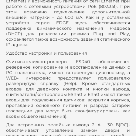
Ethernet) и возможность питания от сети Ethernet при
работе с сетевыми устройствами PoE (802.3af). При
этом возможно подключение дополнительной
внешней нагрузки – до 600 мА. Как и у остальных
устройств серии EDGE здесь обеспечивается
поддержка динамического назначения IP-адреса
(DHCP) для реализации режима Plug and Play,
сохраняется также возможность задания статического
IP адреса.
Удобство настройки и пользования
Считыватели/контроллеры ESR40 обеспечивает
резервное копирование и восстановление данных с
PC пользователя, имеют встроенную диагностику, а
WEB- интерфейс предоставляет пользователю
развернутую справку (Help). Кроме стандартных
входов для дверного контакта и кнопки выхода,
считыватели/контроллеры ESR40 и ER40 имеют также
входы для подключения датчиков: вскрытия корпуса,
пропадания основного питания и разряда батареи
(последние два могут быть сконфигурированы как
входы общего назначения).
Два встроенных релейных выхода 2 А , 30 В(DC)-
обеспечивают управление замком двери и
подключение внешней нагрузки: сирены, строб –