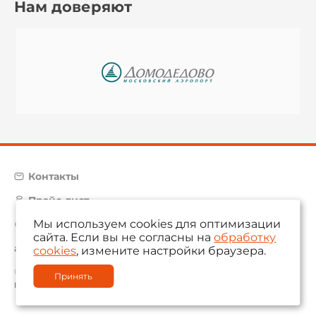
Нам доверяют
Контакты
Прайс-лист
Мы используем cookies для оптимизации
Карта сайта
сайта. Если вы не согласны на
обработку
aam@aamsystems.ru
cookies
, измените настройки браузера.
© 2004 — 2026 «AAM Systems»
Принять
Политика обработки персональных данных