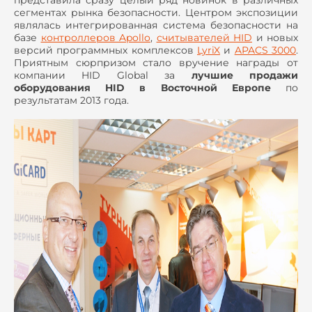
представила сразу целый ряд новинок в различных
сегментах рынка безопасности. Центром экспозиции
являлась интегрированная система безопасности на
базе
контроллеров Apollo
,
считывателей HID
и новых
версий программных комплексов
LyriX
и
APACS 3000
.
Приятным сюрпризом стало вручение награды от
компании HID
Global
за
лучшие продажи
оборудования HID в Восточной Европе
по
результатам 2013 года.