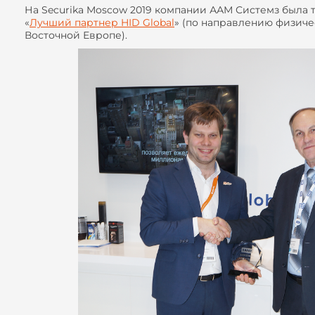
На Securika Moscow 2019 компании ААМ Системз была 
«
Лучший партнер HID Global
» (по направлению физиче
Восточной Европе).