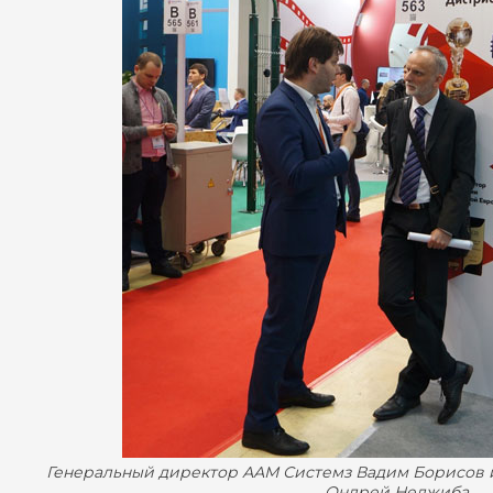
Генеральный директор ААМ Системз Вадим Борисов 
Ондрей Неджиба