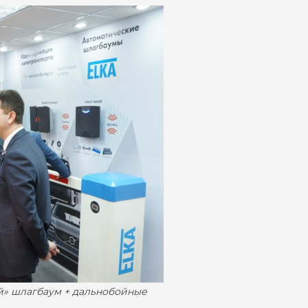
й» шлагбаум + дальнобойные