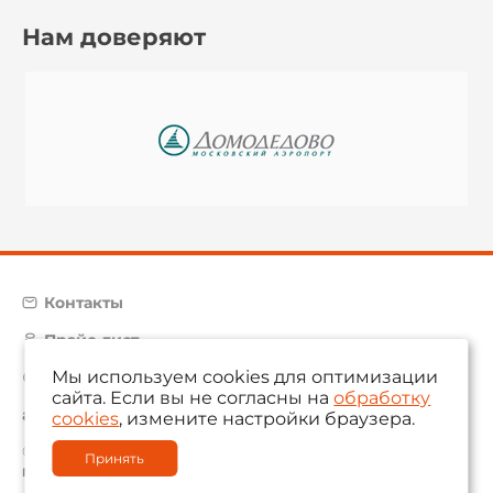
Нам доверяют
Контакты
Прайс-лист
Мы используем cookies для оптимизации
Карта сайта
сайта. Если вы не согласны на
обработку
aam@aamsystems.ru
cookies
, измените настройки браузера.
© 2004 — 2026 «AAM Systems»
Принять
Политика обработки персональных данных