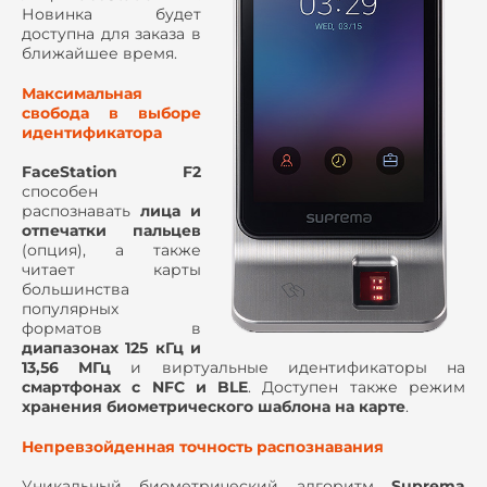
Новинка будет
доступна для заказа в
ближайшее время.
Максимальная
свобода в выборе
идентификатора
FaceStation F2
способен
распознавать
лица и
отпечатки пальцев
(опция), а также
читает карты
большинства
популярных
форматов в
диапазонах
125 кГц
и
13,56 МГц
и виртуальные идентификаторы на
смартфонах с
NFC и BLE
. Доступен также режим
хранения биометрического шаблона на карте
.
Непревзойденная точность распознавания
Уникальный биометрический алгоритм
Suprema