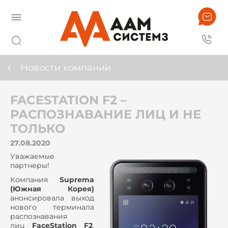
Новости компании
FACESTATION F2 –
РАСПОЗНАВАНИЕ ЛИЦ И НЕ
ТОЛЬКО
27.08.2020
Уважаемые
партнеры!
Компания
Suprema
(Южная Корея)
анонсировала выход
нового терминала
распознавания
лиц
FaceStation F2
.