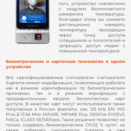
того, устройство совместимо
с модулем бесконтактного
измерения температуры.
Благодаря этому вы сможете
дистанционно измерять
температуру проходящих
через точку доступа
сотрудников и посетителей и
запрещать доступ людям с
повышенной температурой.
Биометрические и карточные технологии в одном
устройстве
Все сертифицированные считыватели считыватели
Suprema имеют модификации, позволяющие работать
как в режиме идентификации по биометрическим
признакам, так и в режиме верифиации с
предварительным вводом бесконтактных карт
доступа. В качестве карт могут использоваться такие
популярные в России форматы, как: 125 kHz EM, HID
Prox & 13.56 MHz MIFARE, MIFARE Plus, DESFire EV1/EV2,
FeliCa, iCLASS SE/SR/Seos. Такое решение позволяет не
только создавать биометрические СКУД “с нуля”, но
также добавлять считыватели Suprema в уже