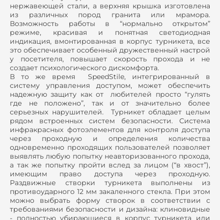
нержавеющей стали, а верхняя крышка изготовлена
из различных пород гранита или мрамора.
Возможность работы в “нормально открытом”
режиме, красивая и понятная светодиодная
индикация, вмонтированная в корпус турникета, все
это обеспечивает особенный дружественный настрой
у посетителя, повышает скорость прохода и не
создает психологического дискомфорта.
В то же время SpeedStile, интегрированный в
систему управления доступом, может обеспечить
надежную защиту как от любителей просто “гулять
где не положено”, так и от значительно более
серьезных нарушителей. Турникет обладает целым
рядом встроенных систем безопасности. Система
инфракрасных фотоэлементов для контроля доступа
через проходную и определения количества
одновременно проходящих пользователей позволяет
выявлять любую попытку неавторизованного прохода,
а так же попытку пройти вслед за лицом (“в хвост”),
имеющим право доступа через проходную.
Раздвижные створки турникета выполнены из
противоударного 12 мм закаленного стекла. При этом
можно выбрать форму створок в соответствии с
требованиями безопасности и дизайна: клиновидные
- полностью убирающиеся в корпус турникета или