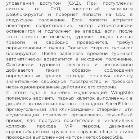
управления доступом (СУД). При поступлении
сигнала от СУД, поворотный механизм
разблокируется и повернет лопасти на 1200 в
следующее положение. Если лопасти встретят
некоторое сопротивление, мотор автоматически
остановится и подтолкнет ее вперед, если после
этого помеха не исчезает, турникет подаст сигнал
тревоги и свободно провернется, требуя
переустановки с пульта. Попытки открыть турникет
блокируются. После заданного времени турникет
автоматически возвратится в исходное положение.
Фактически турникет элегантно и ненавязчиво
добивается таким образом соблюдения
определенных правил прохода, оставляя клиенту
значительное свободное пространство и пресекая
несанкционированные действия с его стороны.
С этого года в линейке модификаций WingStile
появились варианты парных калиток выполненных в
дизайне автоматизированных проходных SpeedStile с
прямоугольными или клиновидными створками. Эти
модификации позволяют организовать служебный
проход для пропуска посетителей в инвалидных
колясках, прохода VIP персон, движения
крупногабаритных грузов не нарушая общего стиля
проходной выполненной на турникетах SpeedStile.