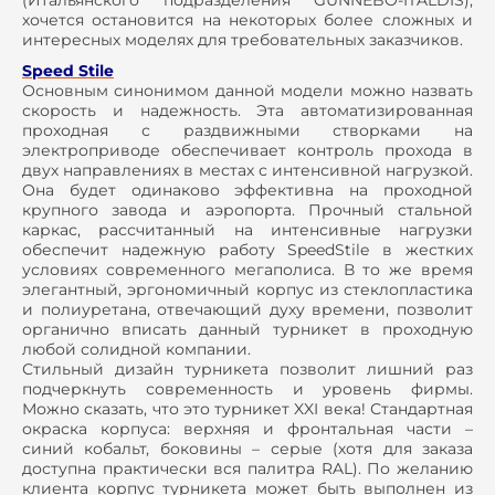
(Итальянского подразделения GUNNEBO-ITALDIS),
хочется остановится на некоторых более сложных и
интересных моделях для требовательных заказчиков.
Speed Stile
Основным синонимом данной модели можно назвать
скорость и надежность. Эта автоматизированная
проходная с раздвижными створками на
электроприводе обеспечивает контроль прохода в
двух направлениях в местах с интенсивной нагрузкой.
Она будет одинаково эффективна на проходной
крупного завода и аэропорта. Прочный стальной
каркас, рассчитанный на интенсивные нагрузки
обеспечит надежную работу SpeedStile в жестких
условиях современного мегаполиса. В то же время
элегантный, эргономичный корпус из стеклопластика
и полиуретана, отвечающий духу времени, позволит
органично вписать данный турникет в проходную
любой солидной компании.
Стильный дизайн турникета позволит лишний раз
подчеркнуть современность и уровень фирмы.
Можно сказать, что это турникет XXI века! Стандартная
окраска корпуса: верхняя и фронтальная части –
синий кобальт, боковины – серые (хотя для заказа
доступна практически вся палитра RAL). По желанию
клиента корпус турникета может быть выполнен из