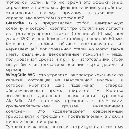
“головной боли”. В то же время это эффективные,
серьезные и предельно функциональные устройства,
отвечающие своему прямому назначению –
управлению доступом на проходной.
GlasStile GLS
представляет собой центральную
колонну, к которой крепятся три стеклянные лопасти
из противоударного стекла (толщиной 10 мм) под
углом 1200 и две боковые стойки, толщиной 50 мм.
Колонна и стойки обычно изготовляются из
нержавеющей полированной стали, но могут также
иметь различные декоративные покрытия - медь,
полированная бронза и пр. При изготовлении стоек
могут быть использованы элитные сорта дерева и
мрамор.
WingStile WS
– это управляемая электромеханическая
калитка, состоящая из центральной колонны, к
которой крепится одна подвижная створка,
обеспечивающая проход шириной 1м. Калитка
эффективно дополняет возможности турникета
GlasStile GLS, позволяя проходить с тележками,
крупногабаритными грузами, инвалидными
колясками. Это удовлетворяет современным
требованиям к проходным, предъявляемым в любой
цивилизованной стране.
Турникет и калитка легко интегрируются в систему