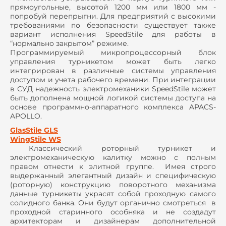
прямоугольные, высотой 1200 мм или 1800 мм -
попробуй перепрыгни. Для предприятий с высокими
требованиями по безопасности существует также
вариант исполнения SpeedStile для работы в
“нормально закрытом” режиме.
Программируемый микропроцессорный блок
управления турникетом может быть легко
интегрирован в различные системы управления
доступом и учета рабочего времени. При интеграции
в СУД надежность электромеханики SpeedStile может
быть дополнена мощной логикой системы доступа на
основе программно-аппаратного комплекса APACS-
APOLLO.
GlasStile GLS
WingStile WS
Классический роторный турникет и
электромеханическую калитку можно с полным
правом отнести к элитной группе. Имея строго
выдержанный элегантный дизайн и специфическую
(роторную) конструкцию поворотного механизма
данные турникеты украсят собой проходную самого
солидного банка. Они будут органично смотреться в
проходной старинного особняка и не создадут
архитекторам и дизайнерам дополнительной