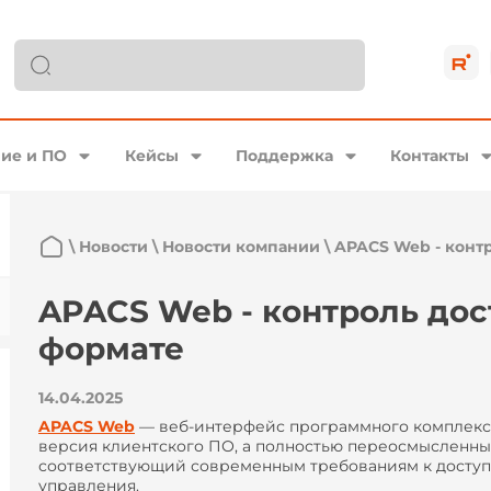
ие и ПО
Кейсы
Поддержка
Контакты
\
Новости
\
Новости компании
\
APACS Web - конт
APACS Web - контроль дос
формате
14.04.2025
APACS Web
— веб-интерфейс программного комплек
версия клиентского ПО, а полностью переосмысленны
соответствующий современным требованиям к доступн
управления.