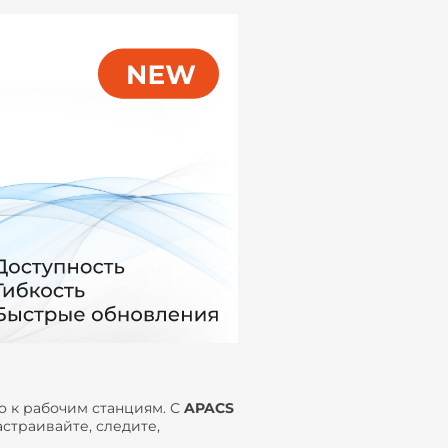
о к рабочим станциям. С
APACS
страивайте, следите,