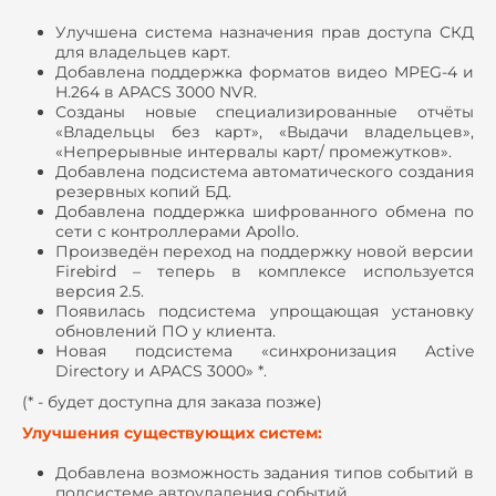
Улучшена система назначения прав доступа СКД
для владельцев карт.
Добавлена поддержка форматов видео MPEG-4 и
H.264 в APACS 3000 NVR.
Созданы новые специализированные отчёты
«Владельцы без карт», «Выдачи владельцев»,
«Непрерывные интервалы карт/ промежутков».
Добавлена подсистема автоматического создания
резервных копий БД.
Добавлена поддержка шифрованного обмена по
сети с контроллерами Apollo.
Произведён переход на поддержку новой версии
Firebird – теперь в комплексе используется
версия 2.5.
Появилась подсистема упрощающая установку
обновлений ПО у клиента.
Новая подсистема «синхронизация Active
Directory и APACS 3000» *.
(* - будет доступна для заказа позже)
Улучшения существующих систем:
Добавлена возможность задания типов событий в
подсистеме автоудаления событий.