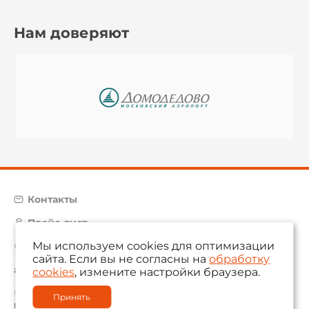
Нам доверяют
Контакты
Прайс-лист
Мы используем cookies для оптимизации
Карта сайта
сайта. Если вы не согласны на
обработку
aam@aamsystems.ru
cookies
, измените настройки браузера.
© 2004 — 2026 «AAM Systems»
Принять
Политика обработки персональных данных