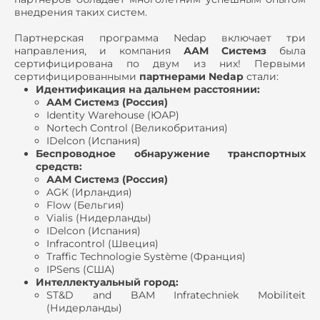
внедрения таких систем.
Партнерская программа Nedap включает три
направления, и компания
ААМ Системз
была
сертифицирована по двум из них! Первыми
сертифицированными
партнерами Nedap
стали:
Идентификация на дальнем расстоянии:
ААМ Системз (Россия)
Identity Warehouse (ЮАР)
Nortech Control (Великобритания)
IDelcon (Испания)
Беспроводное обнаружение транспортных
средств:
ААМ Системз (Россия)
AGK (Ирландия)
Flow (Бельгия)
Vialis (Нидерланды)
IDelcon (Испания)
Infracontrol (Швеция)
Traffic Technologie Système (Франция)
IPSens (США)
Интеллектуальный город:
ST&D and BAM Infratechniek Mobiliteit
(Нидерланды)