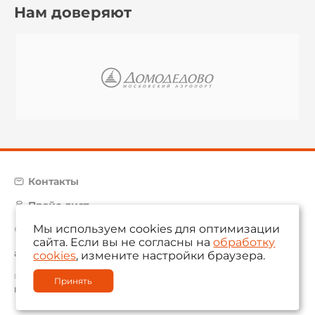
Нам доверяют
Контакты
Прайс-лист
Мы используем cookies для оптимизации
Карта сайта
сайта. Если вы не согласны на
обработку
aam@aamsystems.ru
cookies
, измените настройки браузера.
© 2004 — 2026 «AAM Systems»
Принять
Политика обработки персональных данных