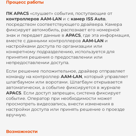
Процесс работы
ПК APACS
«слушает» события, поступающие от
контроллеров AAM-LAN
и с
камер
ISS Auto
,
посредством соответствующего драйвера. Камера
фиксирует автомобиль, распознает его номерной
знак и передает данные в
APACS
, где эта информация,
вместе с данными контроллеров
AAM-LAN
и
настройками доступа по организации или
конкретному подразделению, используется для
принятия решения о предоставлении или
непредоставлении доступа.
Если решение положительное, драйвер отправляет
команду на контроллер
ААМ-LAN
, который управляет
шлагбаумом или воротами. Шлагбаум открывается
автоматически, а событие фиксируется в журнале
APACS
. Если доступ запрещен, система фиксирует
событие. Оператор при необходимости может
просмотреть видеозапись, внести изменения в
настройки доступа или принять решение о проезде
вручную.
Возможности