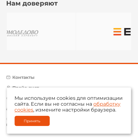
Нам доверяют
Контакты
Прайс-лист
Мы используем cookies для оптимизации
Карта сайта
сайта. Если вы не согласны на
обработку
aam@aamsystems.ru
cookies
, измените настройки браузера.
© 2004 — 2026 «AAM Systems»
Принять
Политика обработки персональных данных