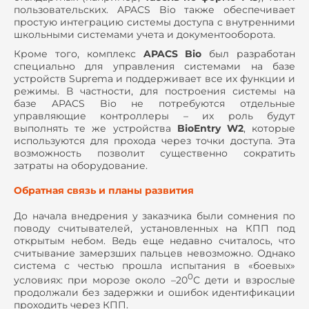
пользовательских. APACS Bio также обеспечивает
простую интеграцию системы доступа с внутренними
школьными системами учета и документооборота.
Кроме того, комплекс
APACS Bio
был разработан
специально для управления системами на базе
устройств Suprema и поддерживает все их функции и
режимы. В частности, для построения системы на
базе APACS Bio не потребуются отдельные
управляющие контроллеры – их роль будут
выполнять те же устройства
BioEntry W2
, которые
используются для прохода через точки доступа. Эта
возможность позволит существенно сократить
затраты на оборудование.
Обратная связь и планы развития
До начала внедрения у заказчика были сомнения по
поводу считывателей, установленных на КПП под
открытым небом. Ведь еще недавно считалось, что
считывание замерзших пальцев невозможно. Однако
система с честью прошла испытания в «боевых»
0
условиях: при морозе около –20
С дети и взрослые
продолжали без задержки и ошибок идентификации
проходить через КПП.