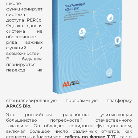
школе
функционирует
система
доступа PERCo.
Однако данная
система не
обеспечивает
ряда важных
функций и
возможностей.
В будущем
планируется
переход на
специализированную программную платформу
APACS Bio
.
Это российская разработка, учитывающая
большинство потребностей отечественного
заказчика. Он обладает солидным функционалом,
включая большое число различных отчетов, как
стандартных (например,
табель по форме T-13
), так и