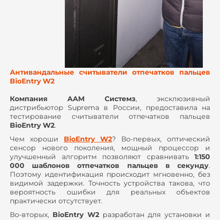
Антивандальные считыватели отпечатков пальцев
BioEntry W2
Компания ААМ Системз
, эксклюзивный
дистрибьютор Suprema в России, предоставила на
тестирование считыватели отпечатков пальцев
BioEntry W2
.
Чем хороши
BioEntry W2
? Во-первых, оптический
сенсор нового поколения, мощный процессор и
улучшенный алгоритм позволяют сравнивать
1:150
000 шаблонов отпечатков пальцев в секунду
.
Поэтому идентификация происходит мгновенно, без
видимой задержки. Точность устройства такова, что
вероятность ошибки для реальных объектов
практически отсутствует.
Во-вторых,
BioEntry W2
разработан для установки и