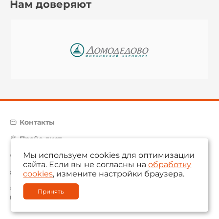
Нам доверяют
Контакты
Прайс-лист
Мы используем cookies для оптимизации
Карта сайта
сайта. Если вы не согласны на
обработку
aam@aamsystems.ru
cookies
, измените настройки браузера.
© 2004 — 2026 «AAM Systems»
Принять
Политика обработки персональных данных