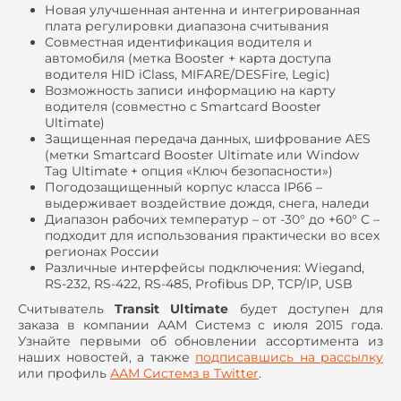
Новая улучшенная антенна и интегрированная
плата регулировки диапазона считывания
Совместная идентификация водителя и
автомобиля (метка
Booster
+ карта доступа
водителя
HID
iClass
,
MIFARE
/
DESFire
, Legic)
Возможность записи информацию на карту
водителя (совместно с
Smartcard
Booster
Ultimate
)
Защищенная передача данных, шифрование
AES
(метки
Smartcard
Booster
Ultimate
или
Window
Tag
Ultimate
+ опция «Ключ безопасности»)
Погодозащищенный корпус класса
IP
66 –
выдерживает воздействие дождя, снега, наледи
Диапазон рабочих температур – от -30° до +60° С –
подходит для использования практически во всех
регионах России
Различные интерфейсы подключения: Wiegand,
RS-232, RS-422, RS-485, Profibus DP, TCP/IP,
USB
Считыватель
Transit
Ultimate
будет доступен для
заказа в компании ААМ Системз с июля 2015 года.
Узнайте первыми об обновлении ассортимента из
наших новостей, а также
подписавшись на рассылку
или профиль
ААМ Системз в
Twitter
.