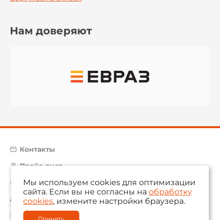
Нам доверяют
Контакты
Прайс-лист
Мы используем cookies для оптимизации
Карта сайта
сайта. Если вы не согласны на
обработку
aam@aamsystems.ru
cookies
, измените настройки браузера.
© 2004 — 2026 «AAM Systems»
Принять