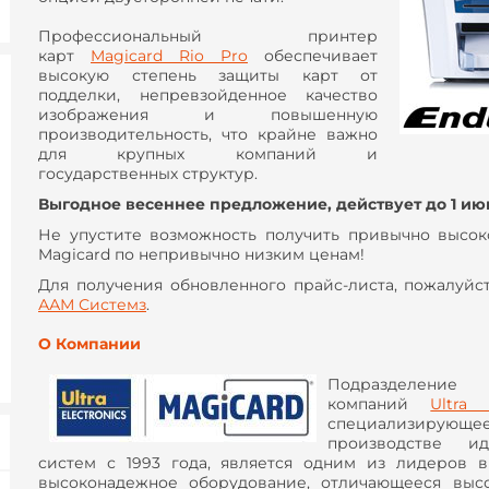
Профессиональный принтер
карт
Magicard Rio Pro
обеспечивает
высокую степень защиты карт от
подделки, непревзойденное качество
изображения и повышенную
производительность, что крайне важно
для крупных компаний и
государственных структур.
Выгодное весеннее предложение, действует до 1 июн
Не упустите возможность получить привычно высок
Magicard по непривычно низким ценам!
Для получения обновленного прайс-листа, пожалуйс
ААМ Системз
.
О Компании
Подразделен
компаний
Ultra 
специализирую
производстве ид
систем с 1993 года, является одним из лидеров 
высоконадежное оборудование, отличающееся выс