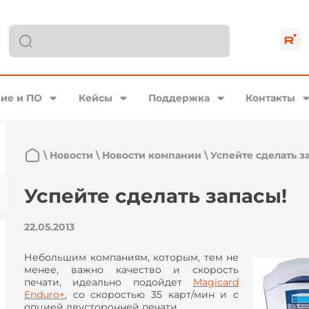
ие и ПО
Кейсы
Поддержка
Контакты
\
Новости
\
Новости компании
\
Успейте сделать з
Успейте сделать запасы!
22.05.2013
Небольшим компаниям, которым, тем не
менее, важно качество и скорость
печати, идеально подойдет
Magicard
Enduro+
, со скоростью 35 карт/мин и с
опцией двусторонней печати.