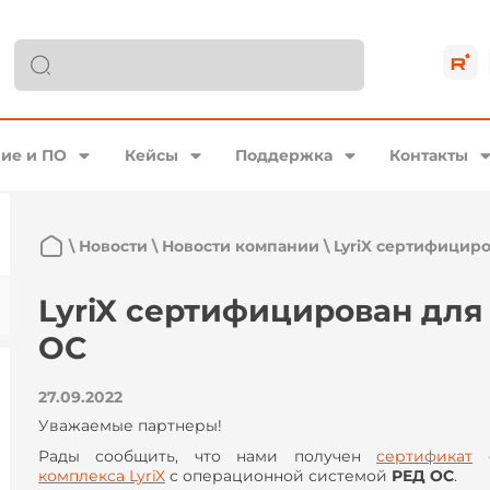
ие и ПО
Кейсы
Поддержка
Контакты
\
Новости
\
Новости компании
\
LyriX сертифициро
LyriX сертифицирован для
ОС
27.09.2022
Уважаемые партнеры!
Рады сообщить, что нами получен
сертификат
с
комплекса LyriX
с операционной системой
РЕД ОС
.