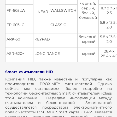
черный,
серый,
11.7 х 7.6 
FP-603LW
WALLSWITCH
LINEAR
белый,
2.3
бежевый
5.8 x 13.5 
FP-603LC
CLASSIC
2.0
бежевый,
5.8 x 13.5 
ARK-501
KEYPAD
черный
2.0
28.4 х
ASR-620+
LONG RANGE
черный
28.4 х 4.
Smart считыватели HID
Компания HID, также известна и популярна как
производитель PROXIMITY считывателей. Однако
сейчас мы остановимся более подробно на
технологии беcконтактных Smart считывателей iClass
этой компании. Передача информации между
считывателем и бесконтактной Smart-картой
осуществляется посредством электромагнитного
поля с частотой 13.56 МГц. Smart карта iCLASS является
пассивным транспондером, который получает