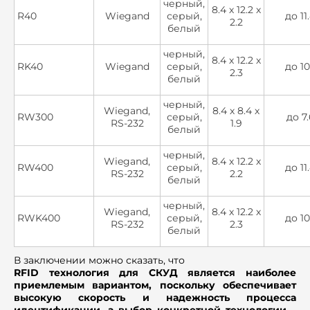
черный,
8.4 х 12.2 х
R40
Wiegand
серый,
до 11
2.2
белый
черный,
8.4 х 12.2 х
RK40
Wiegand
серый,
до 10
2.3
белый
черный,
Wiegand,
8.4 х 8.4 х
RW300
серый,
до 7.
RS-232
1.9
белый
черный,
Wiegand,
8.4 х 12.2 х
RW400
серый,
до 11
RS-232
2.2
белый
черный,
Wiegand,
8.4 х 12.2 х
RWK400
серый,
до 10
RS-232
2.3
белый
В заключении можно сказать, что
RFID технология для СКУД является наиболее
приемлемым вариантом, поскольку обеспечивает
высокую скорость и надежность процесса