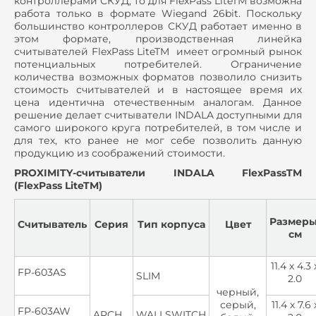
контроллерами СКУД, то для FlexPass LiteTM возможна
работа только в формате Wiegand 26bit. Поскольку
большинство контроллеров СКУД работает именно в
этом формате, производственная линейка
считывателей FlexPass LiteTM имеет огромный рынок
потенциальных потребителей. Ограничение
количества возможных форматов позволило снизить
стоимость считывателей и в настоящее время их
цена идентична отечественным аналогам. Данное
решение делает считыватели INDALA доступными для
самого широкого круга потребителей, в том числе и
для тех, кто ранее не мог себе позволить данную
продукцию из соображений стоимости.
PROXIMITY-считыватели INDALA FlexPassTM
(FlexPass LiteTM)
Размеры
Считыватель
Серия
Тип корпуса
Цвет
см
11.4 х 4.3 
FP-603AS
SLIM
2.0
черный,
серый,
11.4 х 7.6 
FP-603AW
ARCH
WALLSWITCH