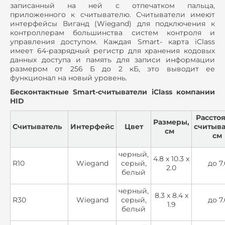
записанный на ней с отпечатком пальца,
приложенного к считывателю. Считыватели имеют
интерфейсы Виганд (Wiegand) для подключения к
контроллерам большинства систем контроля и
управления доступом. Каждая Smart- карта iClass
имеет 64-разрядный регистр для хранения кодовых
данных доступа и память для записи информации
размером от 256 Б до 2 кБ, это выводит ее
функционал на новый уровень.
Бесконтактные Smart-считыватели iClass компании
HID
Рассто
Размеры,
Считыватель
Интерфейс
Цвет
считыва
см
см
черный,
4.8 х 10.3 х
R10
Wiegand
серый,
до 7.
2.0
белый
черный,
8.3 х 8.4 х
R30
Wiegand
серый,
до 7.
1.9
белый