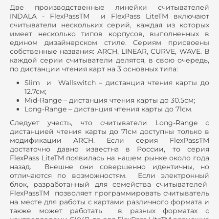
Две производственные линейки считывателей
INDALA - FlexPassTM и FlexPass LiteTM включают
считыватели нескольких серий, каждая из которых
имеет несколько типов корпусов, выполненных в
едином дизайнерском стиле. Сериям присвоены
собственные названия: ARCH, LINEAR, CURVE, WAVE. В
каждой серии считыватели делятся, в свою очередь,
по дистанции чтения карт на 3 основных типа:
Slim и Wallswitch – дистанция чтения карты до
12.7см;
Mid-Range – дистанция чтения карты до 30.5см;
Long-Range – дистанция чтения карты до 71см.
Следует учесть, что считыватели Long-Range с
дистанцией чтения карты до 71см доступны только в
модификации ARCH. Если серия FlexPassTM
достаточно давно известна в России, то серия
FlexPass LiteTM появилась на нашем рынке около года
назад. Внешне они совершенно идентичны, но
отличаются по возможностям. Если электронный
блок, разработанный для семейства считывателей
FlexPassTM позволяет программировать считыватель
на месте для работы с картами различного формата и
также может работать в разных форматах с