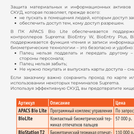
Защита материальных и информационных активов 
СКУД, которая позволяет, прежде всего:
не пускать в помещения людей, которым доступ з
обеспечить доступ тем, кому доступ разрешен.
В ПК APACS Bio Lite обеспечивается поддержк
контроллеров Suprema: BioEntry W, BioEntry Plus, BioL
поддерживается функция чтения и записи информаци
биометрические технологии – это безопасно и удобно:
Палец нельзя подделать и передать другому 
стороны персонала;
Палец нельзя забыть;
Не нужно покупать и выпускать карты доступа – с
Если заказчику важно сохранить проход по карте и
использовании некоторых терминалов Suprema.
Используя эффективную СКУД, вы предотвратите хищ