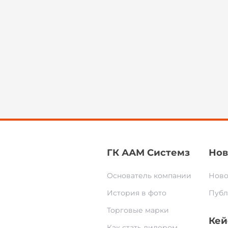
ГК ААМ Системз
Нов
Основатель компании
Ново
История в фото
Публ
Торговые марки
Кей
Как стать дилером