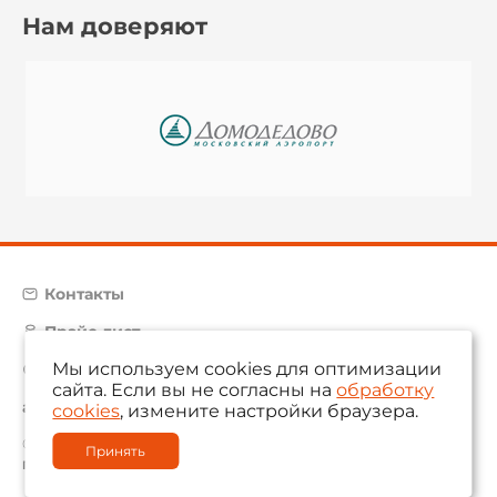
Нам доверяют
Контакты
Прайс-лист
Мы используем cookies для оптимизации
Карта сайта
сайта. Если вы не согласны на
обработку
aam@aamsystems.ru
cookies
, измените настройки браузера.
© 2004 — 2026 «AAM Systems»
Принять
Политика обработки персональных данных