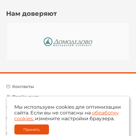
Нам доверяют
Контакты
Прайс-лист
Мы используем cookies для оптимизации
Карта сайта
сайта. Если вы не согласны на
обработку
aam@aamsystems.ru
cookies
, измените настройки браузера.
© 2004 — 2026 «AAM Systems»
Принять
Политика обработки персональных данных