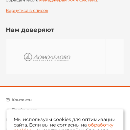
обращайтесь
к
менеджерам ААМ Системз
.
Вернуться в список
Нам доверяют
Контакты
Прайс-лист
Мы используем cookies для оптимизации
Карта сайта
сайта. Если вы не согласны на
обработку
aam@aamsystems.ru