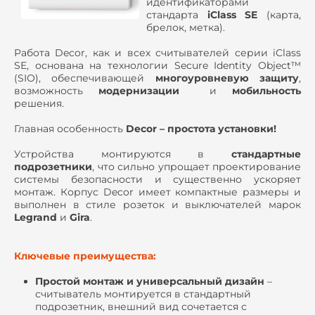
идентификаторами
стандарта
iClass
SE
(карта,
брелок, метка).
Работа
Decor
, как и всех считывателей серии
iClass
SE
, основана на технологии Secure Identity Object™
(SIO), обеспечивающей
многоуровневую защиту
,
возможность
модернизации
и
мобильность
решения.
Главная особенность
Decor
– простота установки!
Устройства монтируются в
стандартные
подрозетники
, что сильно упрощает проектирование
системы безопасности и существенно ускоряет
монтаж. Корпус
Decor
имеет компактные размеры и
выполнен в стиле розеток и выключателей марок
Legrand
и
Gira
.
Ключевые преимущества:
Простой монтаж и универсальный дизайн
­–
считыватель монтируется в стандартный
подрозетник, внешний вид сочетается с