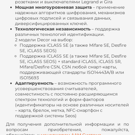
розетками и выключателями Legrand и Gira
Мощная многоуровневая защита
– применение
надежных алгоритмов шифрования, механизмов
цифровых подписей и связывания данных,
диверсифицированных ключей.
Технологическая независимость
– поддержка
различных технологий идентификации.
2 модели
Decor
на выбор:
Поддержка
iCLASS SE (
а также
Mifare SE, Desfire
SE, iCLASS SEOS)
Поддержка
iCLASS SE (
а также
Mifare SE, Desfire
SE, iCLASS SEOS) + standard iCLASS, iCLASS SR,
Mifare/Desfire CSN, CSN
любой смарт
-
карты
,
поддерживающей стандарты
ISO14443A/B
или
ISO15693
Адаптируемость
– возможность программного
усовершенствования считывателей,
совместимость с постоянно расширяющимся
спектром технологий и форм-факторов
(идентификаторы на основе различных носителей
– карта, брелок, метка, NFC-смартфон с
поддержкой системы Seos)
Для получения дополнительной информации и по
вопросам приобретения, пожалуйста,