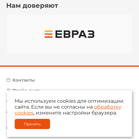
Нам доверяют
Контакты
Прайс-лист
Мы используем cookies для оптимизации
Карта сайта
сайта. Если вы не согласны на
обработку
aam@aamsystems.ru
cookies
, измените настройки браузера.
© 2004 — 2026 «AAM Systems»
Принять
Политика обработки персональных данных